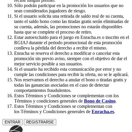
recibir ningún premio.
Sólo podrán participar en la promoción los usuarios que no
sean considerados jugadores de riesgo.
Si el usuario solicita una retirada de saldo real de su cuenta,
tanto el saldo bono como las tiradas gratis serán eliminadas de
su cuenta, además, las promociones no estarán disponibles
hasta que se complete el proceso de retiro.
Estar autoexcluido para el juego en Enracha.es o inscrito en el
RGIAJ durante el periodo promocional de esta promoción
conlleva la pérdida del derecho a recibir el mismo.
Enracha se reserva el derecho a modificar o cancelar esta
promoción sin previo aviso, siempre con el objetivo de dar el
mejor servicio posible a sus usuarios.
Si el usuario ha recibido esta comunicación por error y no
cumple las condiciones para recibir la oferta, no se le aplicará.
Nos reservamos el derecho a anular el bono o tiradas gratis y
todas las ganancias asociadas en el caso de detectar
comportamientos fraudulentos.
Estos Términos y Condiciones se complementan con los
Términos y condiciones generales de
Bono de Casino
.
Estos Términos y Condiciones se complementan con
los Términos y Condiciones generales de
Enracha.es
.
ENTRAR
REGISTRARSE