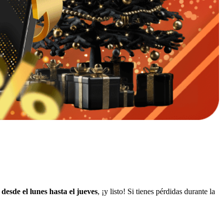
)
desde el lunes hasta el jueves
, ¡y listo! Si tienes pérdidas durante la