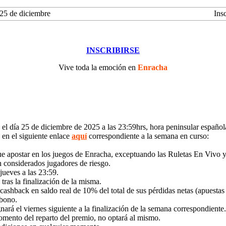
 25 de diciembre
Insc
INSCRIBIRSE
Vive toda la emoción en
Enracha
el día 25 de diciembre de 2025 a las 23:59hrs, hora peninsular español
e en el siguiente enlace
aquí
correspondiente a la semana en curso:
ue apostar en los juegos de Enracha, exceptuando las Ruletas En Vivo 
n considerados jugadores de riesgo.
jueves a las 23:59.
tras la finalización de la misma.
n cashback en saldo real de 10% del total de sus pérdidas netas (apuest
 bono.
rá el viernes siguiente a la finalización de la semana correspondiente.
momento del reparto del premio, no optará al mismo.