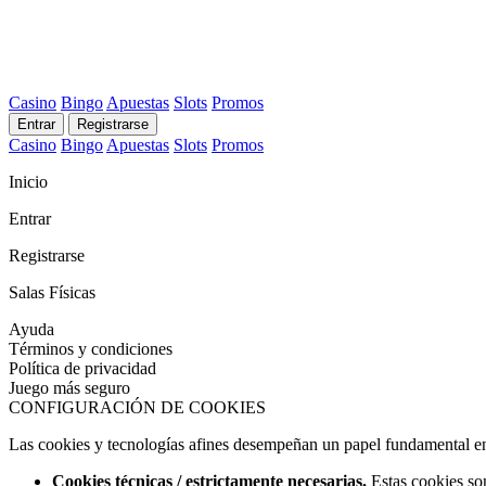
Casino
Bingo
Apuestas
Slots
Promos
Entrar
Registrarse
Casino
Bingo
Apuestas
Slots
Promos
Inicio
Entrar
Registrarse
Salas Físicas
Ayuda
Términos y condiciones
Política de privacidad
Juego más seguro
CONFIGURACIÓN DE COOKIES
Las cookies y tecnologías afines desempeñan un papel fundamental en t
Cookies técnicas / estrictamente necesarias.
Estas cookies son