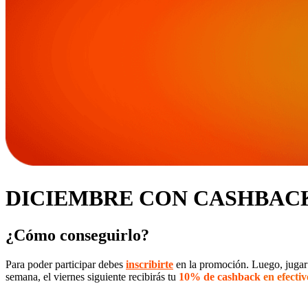
DICIEMBRE CON CASHBAC
¿Cómo conseguirlo?
Para poder participar debes
inscribirte
en la promoción. Luego, juga
semana, el viernes siguiente recibirás tu
10% de cashback
en efectiv