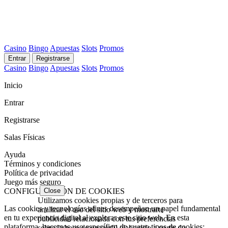
Casino
Bingo
Apuestas
Slots
Promos
Entrar
Registrarse
Casino
Bingo
Apuestas
Slots
Promos
Inicio
Entrar
Registrarse
Salas Físicas
Ayuda
Términos y condiciones
Política de privacidad
Juego más seguro
CONFIGURACIÓN DE COOKIES
Close
Utilizamos cookies propias y de terceros para
Las cookies y tecnologías afines desempeñan un papel fundamental
analizar el uso del sitio web y mostrarte
en tu experiencia digital al explorar este sitio web. En esta
publicidad relacionada con tus preferencias
plataforma, hacemos uso específico de cuatro tipos de cookies:
sobre la base de un perfil elaborado a partir de