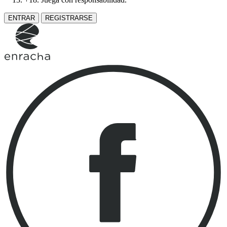
ENTRAR
REGISTRARSE