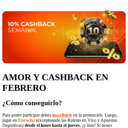
AMOR Y CASHBACK EN
FEBRERO
¿Cómo conseguirlo?
Para poder participar debes
inscribirte
en la promoción. Luego,
jugar en
Enracha
(exceptuando las Ruletas en Vivo y Apuestas
Deportivas)
desde el lunes hasta el jueves
, ¡y listo! Si tienes