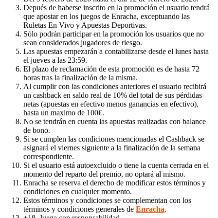
Depués de haberse inscrito en la promoción el usuario tendrá
que apostar en los juegos de Enracha, exceptuando las
Ruletas En Vivo y Apuestas Deportivas.
Sólo podrán participar en la promoción los usuarios que no
sean considerados jugadores de riesgo.
Las apuestas empezarán a contabilizarse desde el lunes hasta
el jueves a las 23:59.
El plazo de reclamación de esta promoción es de hasta 72
horas tras la finalización de la misma.
Al cumplir con las condiciones anteriores el usuario recibirá
un cashback en saldo real de 10% del total de sus pérdidas
netas (apuestas en efectivo menos ganancias en efectivo),
hasta un maximo de 100€.
No se tendrán en cuenta las apuestas realizadas con balance
de bono.
Si se cumplen las condiciones mencionadas el Cashback se
asignará el viernes siguiente a la finalización de la semana
correspondiente.
Si el usuario está autoexcluido o tiene la cuenta cerrada en el
momento del reparto del premio, no optará al mismo.
Enracha se reserva el derecho de modificar estos términos y
condiciones en cualquier momento.
Estos términos y condiciones se complementan con los
términos y condiciones generales de
Enracha
.
+18. Juega con responsabilidad.