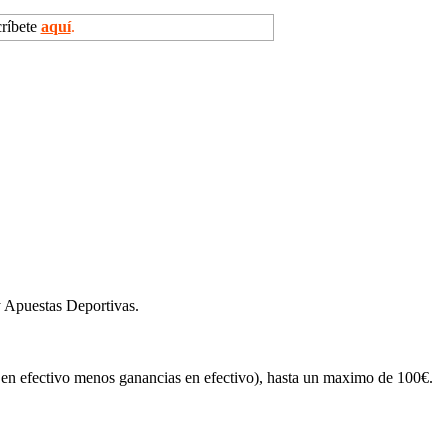
ríbete
aquí
.
y Apuestas Deportivas.
as en efectivo menos ganancias en efectivo), hasta un maximo de 100€.