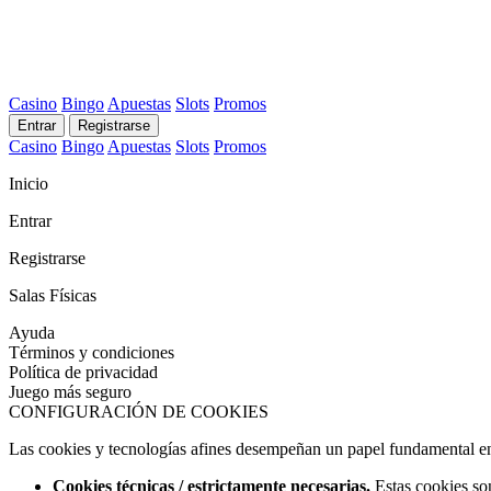
Casino
Bingo
Apuestas
Slots
Promos
Entrar
Registrarse
Casino
Bingo
Apuestas
Slots
Promos
Inicio
Entrar
Registrarse
Salas Físicas
Ayuda
Términos y condiciones
Política de privacidad
Juego más seguro
CONFIGURACIÓN DE COOKIES
Las cookies y tecnologías afines desempeñan un papel fundamental en t
Cookies técnicas / estrictamente necesarias.
Estas cookies son