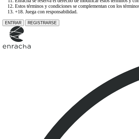
Enracha se reserva el derecho de modificar estos términos y c
Estos términos y condiciones se complementan con los término
+18. Juega con responsabilidad.
ENTRAR
REGISTRARSE