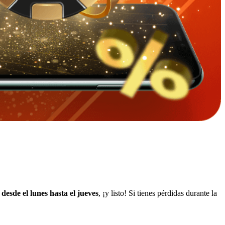
)
desde el lunes hasta el jueves
, ¡y listo! Si tienes pérdidas durante la