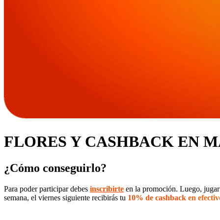
FLORES Y CASHBACK EN 
¿Cómo conseguirlo?
Para poder participar debes
inscribirte
en la promoción. Luego, juga
semana, el viernes siguiente recibirás tu
10% de cashback
en efectiv