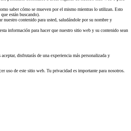
 como saber cómo se mueven por el mismo mientras lo utilizan. Esto
o que están buscando).
zar nuestro contenido para usted, saludándole por su nombre y
s esta información para hacer que nuestro sitio web y su contenido sean
s aceptar, disfrutarás de una experiencia más personalizada y
er uso de este sitio web. Tu privacidad es importante para nosotros.