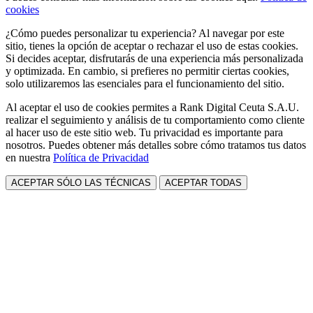
cookies
¿Cómo puedes personalizar tu experiencia? Al navegar por este
sitio, tienes la opción de aceptar o rechazar el uso de estas cookies.
Si decides aceptar, disfrutarás de una experiencia más personalizada
y optimizada. En cambio, si prefieres no permitir ciertas cookies,
solo utilizaremos las esenciales para el funcionamiento del sitio.
Al aceptar el uso de cookies permites a Rank Digital Ceuta S.A.U.
realizar el seguimiento y análisis de tu comportamiento como cliente
al hacer uso de este sitio web. Tu privacidad es importante para
nosotros. Puedes obtener más detalles sobre cómo tratamos tus datos
en nuestra
Política de Privacidad
ACEPTAR SÓLO LAS TÉCNICAS
ACEPTAR TODAS