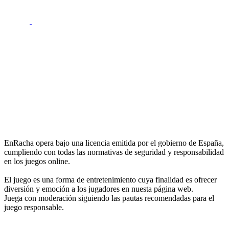
EnRacha opera bajo una licencia emitida por el gobierno de España,
cumpliendo con todas las normativas de seguridad y responsabilidad
en los juegos online.
El juego es una forma de entretenimiento cuya finalidad es ofrecer
diversión y emoción a los jugadores en nuesta página web.
Juega con moderación siguiendo las pautas recomendadas para el
juego responsable.