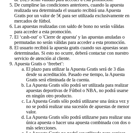
De cumplirse las condiciones anteriores, cuando la apuesta
realizada sea determinada el usuario recibirá una Apuesta
Gratis por un valor de 5€ para ser utilizada exclusivamente en
mercados de fútbol.
Las apuestas realizadas con saldo de bono no serán válidas
para acceder a esta promoción.
El ‘cash-out’ o 'Cierre de apuesta' y las apuestas anuladas o
permutadas no serán válidas para acceder a esta promoción.
El usuario recibirá la apuesta gratis cuando sus apuestas sean
determinadas. Si esto no ocurre, deberá contactar con nuestro
servicio de atención al cliente.
Apuesta Gratis o ‘freebet’:
El plazo para utilizar la Apuesta Gratis será de 3 días
desde su acreditación. Pasado ese tiempo, la Apuesta
Gratis será eliminada de la cuenta.
La Apuesta Gratis sólo podrá ser utilizada para realizar
apuestas deportivas de Fútbol o NBA, no podrá usarse
en ningún otro producto.
La Apuesta Gratis sólo podrá utilizarse una única vez y
no se podrá realizar una sucesión de apuestas de menor
valor.
La Apuesta Gratis sólo podrá utilizarse para realizar una
única apuesta o hacer una apuesta combinada con dos o
más selecciones.