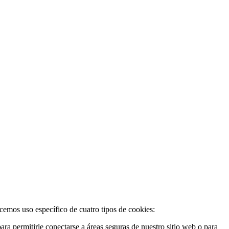
acemos uso específico de cuatro tipos de cookies:
ra permitirle conectarse a áreas seguras de nuestro sitio web o para