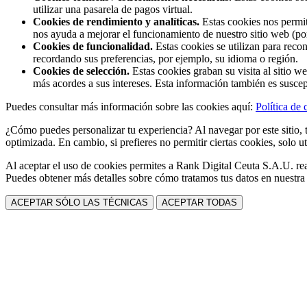
utilizar una pasarela de pagos virtual.
Cookies de rendimiento y analíticas.
Estas cookies nos permit
nos ayuda a mejorar el funcionamiento de nuestro sitio web (po
Cookies de funcionalidad.
Estas cookies se utilizan para reco
recordando sus preferencias, por ejemplo, su idioma o región.
Cookies de selección.
Estas cookies graban su visita al sitio w
más acordes a sus intereses. Esta información también es suscep
Puedes consultar más información sobre las cookies aquí:
Política de 
¿Cómo puedes personalizar tu experiencia? Al navegar por este sitio, t
optimizada. En cambio, si prefieres no permitir ciertas cookies, solo ut
Al aceptar el uso de cookies permites a Rank Digital Ceuta S.A.U. rea
Puedes obtener más detalles sobre cómo tratamos tus datos en nuestr
ACEPTAR SÓLO LAS TÉCNICAS
ACEPTAR TODAS