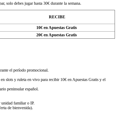
ipar, solo debes jugar hasta 30€ durante la semana.
RECIBE
10€ en Apuestas Gratis
20€ en Apuestas Gratis
urante el período promocional.
n slots y ruleta en vivo para recibir 10€ en Apuestas Gratis y el
ario peninsular español.
unidad familiar o IP.
ferta de bienvenida).