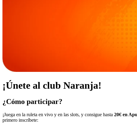
¡Únete al club Naranja!
¿Cómo participar?
¡Juega en la ruleta en vivo y en las slots, y consigue hasta
20€ en Apu
primero inscríbete: