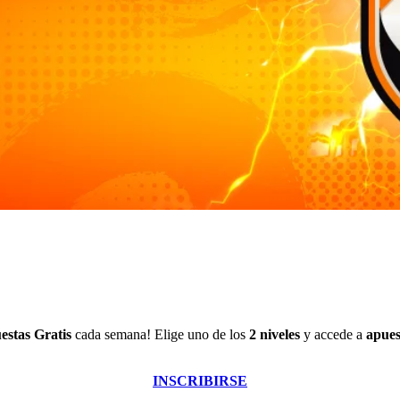
estas Gratis
cada semana! Elige uno de los
2 niveles
y accede a
apues
INSCRIBIRSE