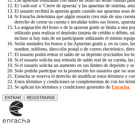
Las apuestas realizadas con saldo de bono no serán válidas par
El 'cash-out' o 'Cierre de apuesta' y las apuestas de sistema, a
El usuario recibirá la apuesta gratis cuando sus apuestas sean de
Si Enracha determina que algún usuario crea más de una cuenta 
derecho de cerrar su cuenta e invalidar todos sus bonos, apuest
La asignación del bono o de la apuesta gratis se limita a una p
utilizado para realizar el depósito (tarjeta de crédito o débito,
incluso si hay más de un participante utilizando el mismo equip
Serán anulados los bonos y las Apuestas gratis y, en su caso, l
nombre, teléfono, dirección postal o de correo electrónico, dir
El usuario podrá retirar el saldo de su depósito (excluídos los
Si el usuario solicita una retirada de saldo real de su cuenta, l
Si el usuario solicita un aumento en sus límites de depósito y s
Solo podrán participar en la promoción los usuarios que no sea
Enracha se reserva el derecho de modificar estos términos y c
Estos términos y condiciones se complementan de con los térm
Se aplican los términos y condiciones generales de
Enracha
.
ENTRAR
REGISTRARSE