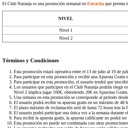
El Club Naranja es una promoción semanal en
Enracha
que premia t
NIVEL
Nivel 1
Nivel 2
Términos y Condiciones
Esta promoción estará operativa entre el 13 de julio al 19 de jul
Para participar en esta promoción y recibir una Apuesta Gratis 
Para participar en esta promoción, el usuario tendrá que inscribi
Los usuarios que participen en el Club Naranja podrán elegir en
Nivel 2 implica jugar 100€, obteniendo 20€ en Apuestas Gratis
Una semana en esta promoción se corresponde al periodo desde el
El usuario podrá recibir su apuesta gratis en un máximo de 48 ho
El plazo máximo de reclamación será de hasta 72 horas tras la f
El usuario podrá participar una única vez a la semana durante e
Para recibir la apuesta gratis, la apuesta calificante no podrá 
Esta promoción no puede ser combinada con otras promociones