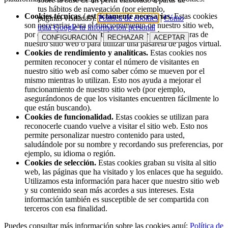
tus hábitos de navegación (por ejemplo,
Cookies técnicas / estrictamente necesarias.
Estas cookies
páginas visitadas).
Política de cookies
|
Cómo
son necesarias para el funcionamiento de nuestro sitio web,
trata Google tu información personal
por ejemplo, para permitirle conectarse a áreas seguras de
CONFIGURACIÓN
RECHAZAR
ACEPTAR
nuestro sitio web o para utilizar una pasarela de pagos virtual.
Cookies de rendimiento y analíticas.
Estas cookies nos
permiten reconocer y contar el número de visitantes en
nuestro sitio web así como saber cómo se mueven por el
mismo mientras lo utilizan. Esto nos ayuda a mejorar el
funcionamiento de nuestro sitio web (por ejemplo,
asegurándonos de que los visitantes encuentren fácilmente lo
que están buscando).
Cookies de funcionalidad.
Estas cookies se utilizan para
reconocerle cuando vuelve a visitar el sitio web. Esto nos
permite personalizar nuestro contenido para usted,
saludándole por su nombre y recordando sus preferencias, por
ejemplo, su idioma o región.
Cookies de selección.
Estas cookies graban su visita al sitio
web, las páginas que ha visitado y los enlaces que ha seguido.
Utilizamos esta información para hacer que nuestro sitio web
y su contenido sean más acordes a sus intereses. Esta
información también es susceptible de ser compartida con
terceros con esa finalidad.
Puedes consultar más información sobre las cookies aquí:
Política de