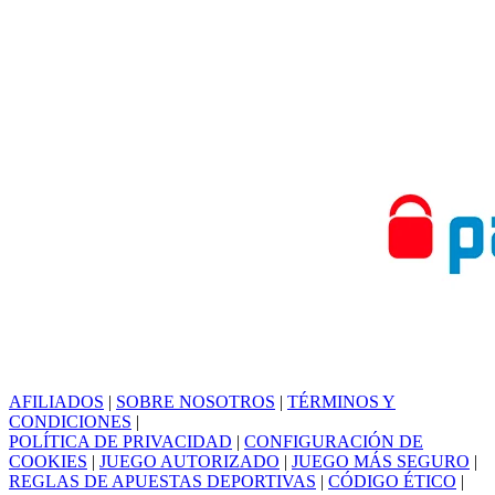
AFILIADOS
|
SOBRE NOSOTROS
|
TÉRMINOS Y
CONDICIONES
|
POLÍTICA DE PRIVACIDAD
|
CONFIGURACIÓN DE
COOKIES
|
JUEGO AUTORIZADO
|
JUEGO MÁS SEGURO
|
REGLAS DE APUESTAS DEPORTIVAS
|
CÓDIGO ÉTICO
|