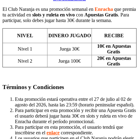
El Club Naranja es una promoción semanal en
Enracha
que premia
tu actividad en
slots y ruleta en vivo
con
Apuestas Gratis
. Para
participar, solo debes jugar hasta 30€ durante la semana.
NIVEL
DINERO JUGADO
RECIBE
10€ en Apuestas
Nivel 1
Juega 30€
Gratis
20€ en Apuestas
Nivel 2
Juega 100€
Gratis
Términos y Condiciones
Esta promoción estará operativa entre el 27 de julio al 02 de
agosto del 2026, hasta las 23:59 (horario peninsular español).
Para participar en esta promoción y recibir una Apuesta Gratis
el usuario deberá jugar hasta 30€ en slots y ruleta en vivo de
Enracha durante el período promocional.
Para participar en esta promoción, el usuario tendrá que
inscribirse en el
enlace
correspondiente.
Los usuarios que participen en el Club Naranja podrán elegir