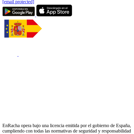
[email protected]
EnRacha opera bajo una licencia emitida por el gobierno de España,
cumpliendo con todas las normativas de seguridad y responsabilidad