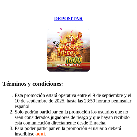
DEPOSITAR
Términos y condiciones:
Esta promoción estará operativa entre el 9 de septiembre y el
10 de septiembre de 2025, hasta las 23:59 horario peninsular
español.
Solo podrán participar en la promoción los usuarios que no
sean considerados jugadores de riesgo y que hayan recibido
esta comunicación directamente desde Enracha.
Para poder participar en la promoción el usuario deberá
inscribirse
aquí
.