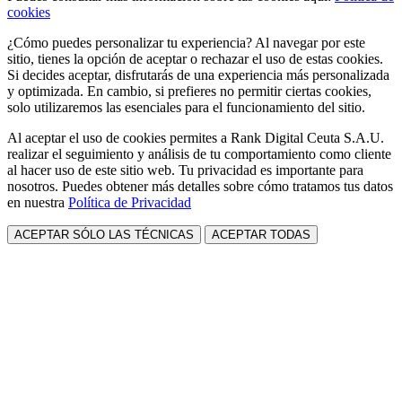
cookies
¿Cómo puedes personalizar tu experiencia? Al navegar por este
sitio, tienes la opción de aceptar o rechazar el uso de estas cookies.
Si decides aceptar, disfrutarás de una experiencia más personalizada
y optimizada. En cambio, si prefieres no permitir ciertas cookies,
solo utilizaremos las esenciales para el funcionamiento del sitio.
Al aceptar el uso de cookies permites a Rank Digital Ceuta S.A.U.
realizar el seguimiento y análisis de tu comportamiento como cliente
al hacer uso de este sitio web. Tu privacidad es importante para
nosotros. Puedes obtener más detalles sobre cómo tratamos tus datos
en nuestra
Política de Privacidad
ACEPTAR SÓLO LAS TÉCNICAS
ACEPTAR TODAS