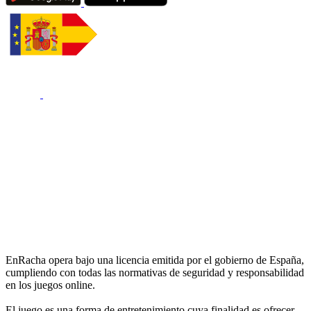
EnRacha opera bajo una licencia emitida por el gobierno de España,
cumpliendo con todas las normativas de seguridad y responsabilidad
en los juegos online.
El juego es una forma de entretenimiento cuya finalidad es ofrecer