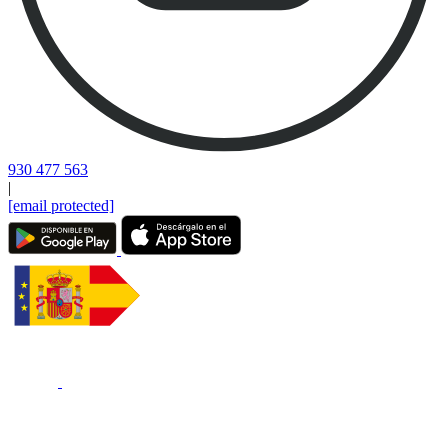
930 477 563
|
[email protected]