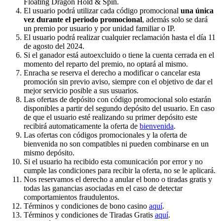
Floating Dragon Hold & Spin.
El usuario podrá utilizar cada código promocional
una única
vez durante el periodo promocional
, además solo se dará
un premio por usuario y por unidad familiar o IP.
El usuario podrá realizar cualquier reclamación hasta el día 11
de agosto del 2024.
Si el ganador está autoexcluido o tiene la cuenta cerrada en el
momento del reparto del premio, no optará al mismo.
Enracha se reserva el derecho a modificar o cancelar esta
promoción sin previo aviso, siempre con el objetivo de dar el
mejor servicio posible a sus usuarios.
Las ofertas de depósito con código promocional solo estarán
disponibles a partir del segundo depósito del usuario. En caso
de que el usuario esté realizando su primer depósito este
recibirá automaticamente la oferta de
bienvenida
.
Las ofertas con códigos promocionales y la oferta de
bienvenida no son compatibles ni pueden combinarse en un
mismo depósito.
Si el usuario ha recibido esta comunicación por error y no
cumple las condiciones para recibir la oferta, no se le aplicará.
Nos reservamos el derecho a anular el bono o tiradas gratis y
todas las ganancias asociadas en el caso de detectar
comportamientos fraudulentos.
Términos y condiciones de bono casino
aquí
.
Términos y condiciones de Tiradas Gratis
aquí
.