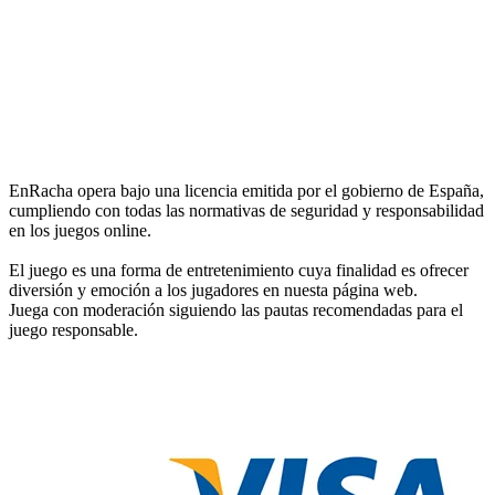
EnRacha opera bajo una licencia emitida por el gobierno de España,
cumpliendo con todas las normativas de seguridad y responsabilidad
en los juegos online.
El juego es una forma de entretenimiento cuya finalidad es ofrecer
diversión y emoción a los jugadores en nuesta página web.
Juega con moderación siguiendo las pautas recomendadas para el
juego responsable.