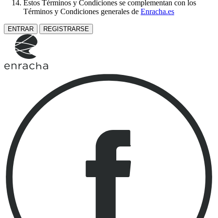
Estos Términos y Condiciones se complementan con los
Términos y Condiciones generales de
Enracha.es
ENTRAR
REGISTRARSE