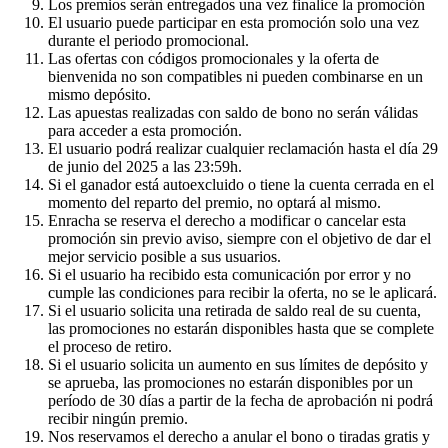
Los premios serán entregados una vez finalice la promoción
El usuario puede participar en esta promoción solo una vez
durante el periodo promocional.
Las ofertas con códigos promocionales y la oferta de
bienvenida no son compatibles ni pueden combinarse en un
mismo depósito.
Las apuestas realizadas con saldo de bono no serán válidas
para acceder a esta promoción.
El usuario podrá realizar cualquier reclamación hasta el día 29
de junio del 2025 a las 23:59h.
Si el ganador está autoexcluido o tiene la cuenta cerrada en el
momento del reparto del premio, no optará al mismo.
Enracha se reserva el derecho a modificar o cancelar esta
promoción sin previo aviso, siempre con el objetivo de dar el
mejor servicio posible a sus usuarios.
Si el usuario ha recibido esta comunicación por error y no
cumple las condiciones para recibir la oferta, no se le aplicará.
Si el usuario solicita una retirada de saldo real de su cuenta,
las promociones no estarán disponibles hasta que se complete
el proceso de retiro.
Si el usuario solicita un aumento en sus límites de depósito y
se aprueba, las promociones no estarán disponibles por un
período de 30 días a partir de la fecha de aprobación ni podrá
recibir ningún premio.
Nos reservamos el derecho a anular el bono o tiradas gratis y