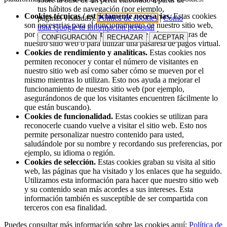
tus hábitos de navegación (por ejemplo,
Cookies técnicas / estrictamente necesarias.
Estas cookies
páginas visitadas).
Política de cookies
|
Cómo
son necesarias para el funcionamiento de nuestro sitio web,
trata Google tu información personal
por ejemplo, para permitirle conectarse a áreas seguras de
CONFIGURACIÓN
RECHAZAR
ACEPTAR
nuestro sitio web o para utilizar una pasarela de pagos virtual.
Cookies de rendimiento y analíticas.
Estas cookies nos
permiten reconocer y contar el número de visitantes en
nuestro sitio web así como saber cómo se mueven por el
mismo mientras lo utilizan. Esto nos ayuda a mejorar el
funcionamiento de nuestro sitio web (por ejemplo,
asegurándonos de que los visitantes encuentren fácilmente lo
que están buscando).
Cookies de funcionalidad.
Estas cookies se utilizan para
reconocerle cuando vuelve a visitar el sitio web. Esto nos
permite personalizar nuestro contenido para usted,
saludándole por su nombre y recordando sus preferencias, por
ejemplo, su idioma o región.
Cookies de selección.
Estas cookies graban su visita al sitio
web, las páginas que ha visitado y los enlaces que ha seguido.
Utilizamos esta información para hacer que nuestro sitio web
y su contenido sean más acordes a sus intereses. Esta
información también es susceptible de ser compartida con
terceros con esa finalidad.
Puedes consultar más información sobre las cookies aquí:
Política de