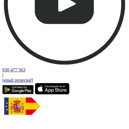
930 477 563
|
[email protected]