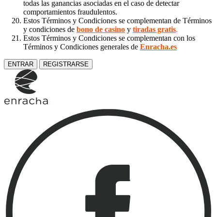
todas las ganancias asociadas en el caso de detectar
comportamientos fraudulentos.
Estos Términos y Condiciones se complementan de Términos
y condiciones de
bono de casino
y
tiradas gratis
.
Estos Términos y Condiciones se complementan con los
Términos y Condiciones generales de
Enracha.es
ENTRAR
REGISTRARSE