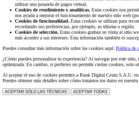
utilizar una pasarela de pagos virtual.
Cookies de rendimiento y analíticas.
Estas cookies nos permit
nos ayuda a mejorar el funcionamiento de nuestro sitio web (po
Cookies de funcionalidad.
Estas cookies se utilizan para reco
recordando sus preferencias, por ejemplo, su idioma o región.
Cookies de selección.
Estas cookies graban su visita al sitio w
más acordes a sus intereses. Esta información también es suscep
Puedes consultar más información sobre las cookies aquí:
Política de 
¿Cómo puedes personalizar tu experiencia? Al navegar por este sitio, t
optimizada. En cambio, si prefieres no permitir ciertas cookies, solo ut
Al aceptar el uso de cookies permites a Rank Digital Ceuta S.A.U. rea
Puedes obtener más detalles sobre cómo tratamos tus datos en nuestr
ACEPTAR SÓLO LAS TÉCNICAS
ACEPTAR TODAS