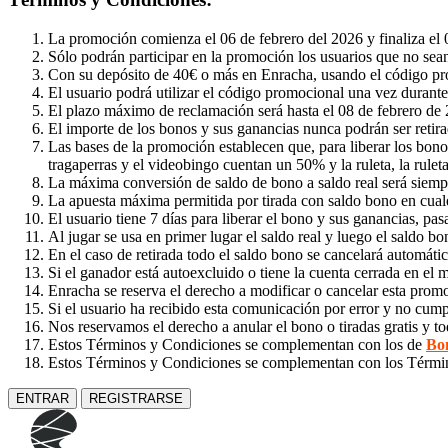
La promoción comienza el 06 de febrero del 2026 y finaliza el 
Sólo podrán participar en la promoción los usuarios que no se
Con su depósito de 40€ o más en Enracha, usando el código p
El usuario podrá utilizar el código promocional una vez durant
El plazo máximo de reclamación será hasta el 08 de febrero de 
El importe de los bonos y sus ganancias nunca podrán ser retira
Las bases de la promoción establecen que, para liberar los bono
tragaperras y el videobingo cuentan un 50% y la ruleta, la rule
La máxima conversión de saldo de bono a saldo real será siempr
La apuesta máxima permitida por tirada con saldo bono en cualqu
El usuario tiene 7 días para liberar el bono y sus ganancias, pa
Al jugar se usa en primer lugar el saldo real y luego el saldo bo
En el caso de retirada todo el saldo bono se cancelará automáti
Si el ganador está autoexcluido o tiene la cuenta cerrada en el
Enracha se reserva el derecho a modificar o cancelar esta promoc
Si el usuario ha recibido esta comunicación por error y no cumple
Nos reservamos el derecho a anular el bono o tiradas gratis y t
Estos Términos y Condiciones se complementan con los de
Bo
Estos Términos y Condiciones se complementan con los Térmi
ENTRAR
REGISTRARSE