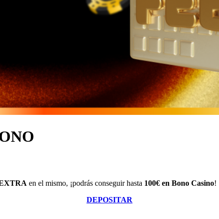
BONO
 EXTRA
en el mismo, ¡podrás conseguir hasta
100€ en Bono Casino
!
DEPOSITAR