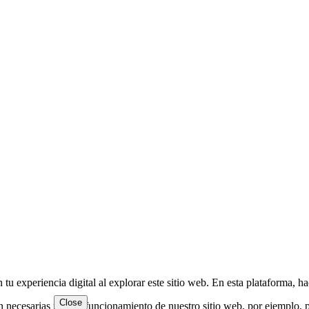
u experiencia digital al explorar este sitio web. En esta plataforma, h
Close
 necesarias para el funcionamiento de nuestro sitio web, por ejemplo, pa