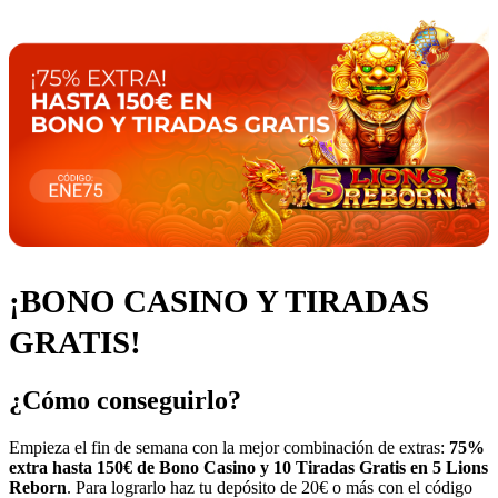
¡BONO CASINO Y TIRADAS
GRATIS!
¿Cómo conseguirlo?
Empieza el fin de semana con la mejor combinación de extras:
75%
extra hasta 150€ de Bono Casino y 10 Tiradas Gratis en
5 Lions
Reborn
. Para lograrlo haz tu depósito de 20€ o más con el código