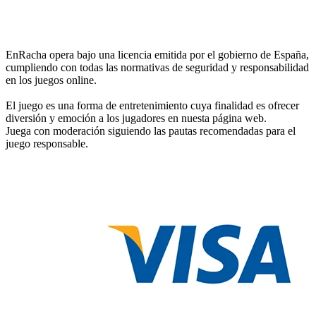
EnRacha opera bajo una licencia emitida por el gobierno de España,
cumpliendo con todas las normativas de seguridad y responsabilidad
en los juegos online.
El juego es una forma de entretenimiento cuya finalidad es ofrecer
diversión y emoción a los jugadores en nuesta página web.
Juega con moderación siguiendo las pautas recomendadas para el
juego responsable.