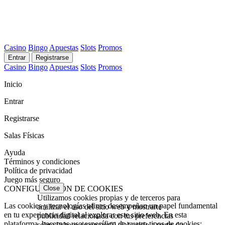
Casino
Bingo
Apuestas
Slots
Promos
Entrar
Registrarse
Casino
Bingo
Apuestas
Slots
Promos
Inicio
Entrar
Registrarse
Salas Físicas
Ayuda
Términos y condiciones
Política de privacidad
Juego más seguro
CONFIGURACIÓN DE COOKIES
Close
Utilizamos cookies propias y de terceros para
Las cookies y tecnologías afines desempeñan un papel fundamental
analizar el uso del sitio web y mostrarte
en tu experiencia digital al explorar este sitio web. En esta
publicidad relacionada con tus preferencias
plataforma, hacemos uso específico de cuatro tipos de cookies:
sobre la base de un perfil elaborado a partir de