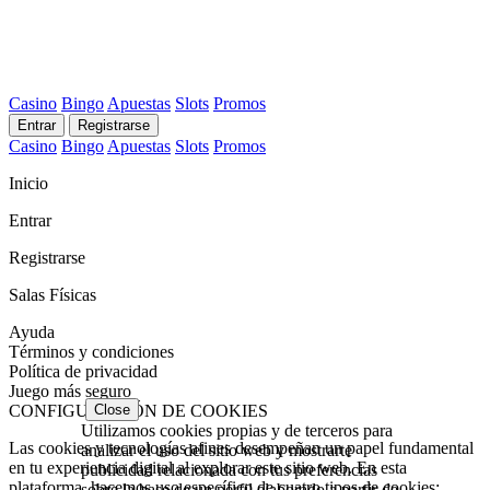
Casino
Bingo
Apuestas
Slots
Promos
Entrar
Registrarse
Casino
Bingo
Apuestas
Slots
Promos
Inicio
Entrar
Registrarse
Salas Físicas
Ayuda
Términos y condiciones
Política de privacidad
Juego más seguro
CONFIGURACIÓN DE COOKIES
Close
Utilizamos cookies propias y de terceros para
Las cookies y tecnologías afines desempeñan un papel fundamental
analizar el uso del sitio web y mostrarte
en tu experiencia digital al explorar este sitio web. En esta
publicidad relacionada con tus preferencias
plataforma, hacemos uso específico de cuatro tipos de cookies:
sobre la base de un perfil elaborado a partir de