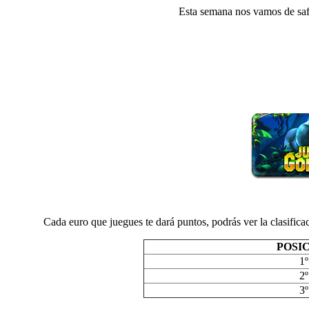
Esta semana nos vamos de safa
Cada euro que juegues te dará puntos, podrás ver la clasifica
POSI
1º
2º
3º