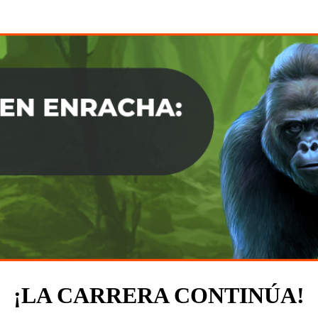
¡LA CARRERA CONTINÚA!