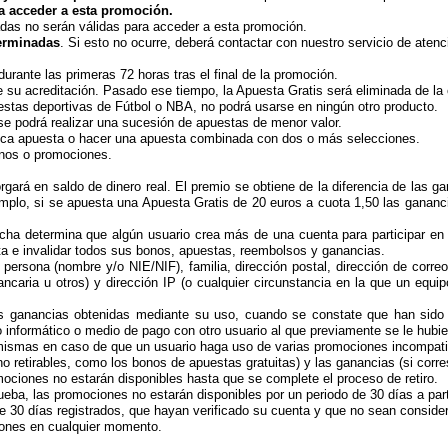
a acceder a esta promoción.
tadas no serán válidas para acceder a esta promoción.
erminadas
. Si esto no ocurre, deberá contactar con nuestro servicio de atenci
durante las primeras 72 horas tras el final de la promoción.
de su acreditación. Pasado ese tiempo, la Apuesta Gratis será eliminada de la
puestas deportivas de Fútbol o NBA, no podrá usarse en ningún otro producto.
 se podrá realizar una sucesión de apuestas de menor valor.
 única apuesta o hacer una apuesta combinada con dos o más selecciones.
onos o promociones.
rgará en saldo de dinero real. El premio se obtiene de la diferencia de las g
emplo, si se apuesta una Apuesta Gratis de 20 euros a cuota 1,50 las gananci
racha determina que algún usuario crea más de una cuenta para participar e
ta e invalidar todos sus bonos, apuestas, reembolsos y ganancias.
 persona (nombre y/o NIE/NIF), familia, dirección postal, dirección de corre
bancaria u otros) y dirección IP (o cualquier circunstancia en la que un equ
as ganancias obtenidas mediante su uso, cuando se constate que han sido 
ipo informático o medio de pago con otro usuario al que previamente se le hub
s mismas en caso de que un usuario haga uso de varias promociones incompat
s no retirables, como los bonos de apuestas gratuitas) y las ganancias (si co
romociones no estarán disponibles hasta que se complete el proceso de retiro.
ueba, las promociones no estarán disponibles por un periodo de 30 días a parti
de 30 días registrados, que hayan verificado su cuenta y que no sean conside
iones en cualquier momento.