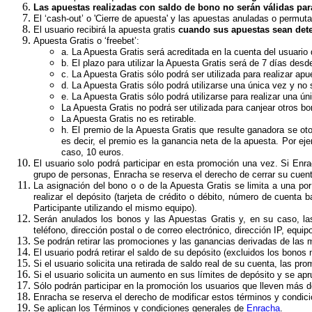
Las apuestas realizadas con saldo de bono no serán válidas par
El ‘cash-out’ o 'Cierre de apuesta' y las apuestas anuladas o permu
El usuario recibirá la apuesta gratis
cuando sus apuestas sean det
Apuesta Gratis o ‘freebet’:
a. La Apuesta Gratis será acreditada en la cuenta del usuario 
b. El plazo para utilizar la Apuesta Gratis será de 7 días des
c. La Apuesta Gratis sólo podrá ser utilizada para realizar a
d. La Apuesta Gratis sólo podrá utilizarse una única vez y no
e. La Apuesta Gratis sólo podrá utilizarse para realizar una
La Apuesta Gratis no podrá ser utilizada para canjear otros b
La Apuesta Gratis no es retirable.
h. El premio de la Apuesta Gratis que resulte ganadora se oto
es decir, el premio es la ganancia neta de la apuesta. Por ej
caso, 10 euros.
El usuario solo podrá participar en esta promoción una vez. Si En
grupo de personas, Enracha se reserva el derecho de cerrar su cuen
La asignación del bono o o de la Apuesta Gratis se limita a una por
realizar el depósito (tarjeta de crédito o débito, número de cuenta 
Participante utilizando el mismo equipo).
Serán anulados los bonos y las Apuestas Gratis y, en su caso, l
teléfono, dirección postal o de correo electrónico, dirección IP, equ
Se podrán retirar las promociones y las ganancias derivadas de la
El usuario podrá retirar el saldo de su depósito (excluidos los bono
Si el usuario solicita una retirada de saldo real de su cuenta, las p
Si el usuario solicita un aumento en sus límites de depósito y se apr
Sólo podrán participar en la promoción los usuarios que lleven más 
Enracha se reserva el derecho de modificar estos términos y condic
Se aplican los Términos y condiciones generales de
Enracha
.