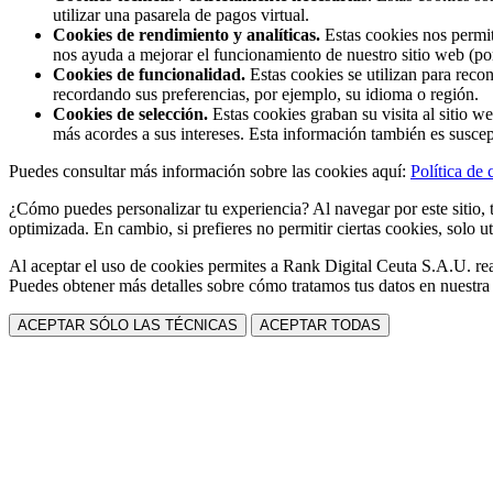
utilizar una pasarela de pagos virtual.
Cookies de rendimiento y analíticas.
Estas cookies nos permit
nos ayuda a mejorar el funcionamiento de nuestro sitio web (po
Cookies de funcionalidad.
Estas cookies se utilizan para reco
recordando sus preferencias, por ejemplo, su idioma o región.
Cookies de selección.
Estas cookies graban su visita al sitio w
más acordes a sus intereses. Esta información también es suscep
Puedes consultar más información sobre las cookies aquí:
Política de 
¿Cómo puedes personalizar tu experiencia? Al navegar por este sitio, t
optimizada. En cambio, si prefieres no permitir ciertas cookies, solo ut
Al aceptar el uso de cookies permites a Rank Digital Ceuta S.A.U. rea
Puedes obtener más detalles sobre cómo tratamos tus datos en nuestr
ACEPTAR SÓLO LAS TÉCNICAS
ACEPTAR TODAS