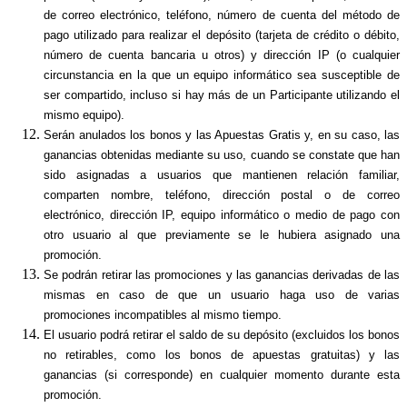
de correo electrónico, teléfono, número de cuenta del método de
pago utilizado para realizar el depósito (tarjeta de crédito o débito,
número de cuenta bancaria u otros) y dirección IP (o cualquier
circunstancia en la que un equipo informático sea susceptible de
ser compartido, incluso si hay más de un Participante utilizando el
mismo equipo).
Serán anulados los bonos y las Apuestas Gratis y, en su caso, las
ganancias obtenidas mediante su uso, cuando se constate que han
sido asignadas a usuarios que mantienen relación familiar,
comparten nombre, teléfono, dirección postal o de correo
electrónico, dirección IP, equipo informático o medio de pago con
otro usuario al que previamente se le hubiera asignado una
promoción.
Se podrán retirar las promociones y las ganancias derivadas de las
mismas en caso de que un usuario haga uso de varias
promociones incompatibles al mismo tiempo.
El usuario podrá retirar el saldo de su depósito (excluidos los bonos
no retirables, como los bonos de apuestas gratuitas) y las
ganancias (si corresponde) en cualquier momento durante esta
promoción.