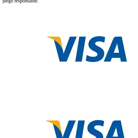
juego responsable.