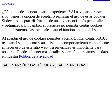
cookies
¿Cómo puedes personalizar tu experiencia? Al navegar por este
sitio, tienes la opción de aceptar o rechazar el uso de estas cookies.
Si decides aceptar, disfrutarás de una experiencia más personalizada
y optimizada. En cambio, si prefieres no permitir ciertas cookies,
solo utilizaremos las esenciales para el funcionamiento del sitio.
Al aceptar el uso de cookies permites a Rank Digital Ceuta S.A.U.
realizar el seguimiento y análisis de tu comportamiento como cliente
al hacer uso de este sitio web. Tu privacidad es importante para
nosotros. Puedes obtener más detalles sobre cómo tratamos tus datos
en nuestra
Política de Privacidad
ACEPTAR SÓLO LAS TÉCNICAS
ACEPTAR TODAS