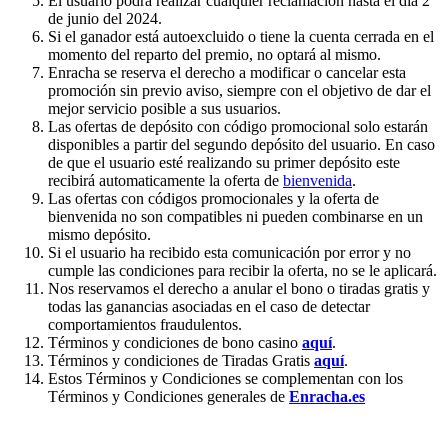
El usuario podrá realizar cualquier reclamación hasta el día 2
de junio del 2024.
Si el ganador está autoexcluido o tiene la cuenta cerrada en el
momento del reparto del premio, no optará al mismo.
Enracha se reserva el derecho a modificar o cancelar esta
promoción sin previo aviso, siempre con el objetivo de dar el
mejor servicio posible a sus usuarios.
Las ofertas de depósito con código promocional solo estarán
disponibles a partir del segundo depósito del usuario. En caso
de que el usuario esté realizando su primer depósito este
recibirá automaticamente la oferta de
bienvenida
.
Las ofertas con códigos promocionales y la oferta de
bienvenida no son compatibles ni pueden combinarse en un
mismo depósito.
Si el usuario ha recibido esta comunicación por error y no
cumple las condiciones para recibir la oferta, no se le aplicará.
Nos reservamos el derecho a anular el bono o tiradas gratis y
todas las ganancias asociadas en el caso de detectar
comportamientos fraudulentos.
Términos y condiciones de bono casino
aquí
.
Términos y condiciones de Tiradas Gratis
aquí
.
Estos Términos y Condiciones se complementan con los
Términos y Condiciones generales de
Enracha.es