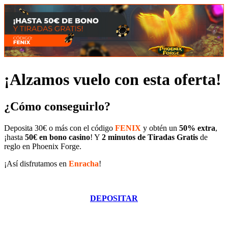
¡Alzamos vuelo con esta oferta!
¿Cómo conseguirlo?
Deposita 30€ o más con el código
FENIX
y obtén un
50% extra
,
¡hasta
50€ en bono casino
! Y
2 minutos de Tiradas Gratis
de
reglo en
Phoenix Forge
.
¡Así disfrutamos en
Enracha
!
DEPOSITAR