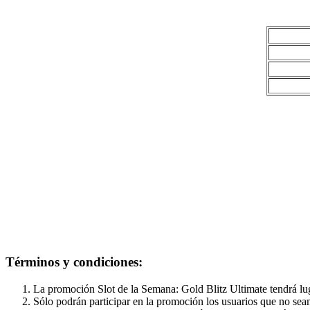
Términos y condiciones:
La promoción Slot de la Semana: Gold Blitz Ultimate tendrá lug
Sólo podrán participar en la promoción los usuarios que no sea