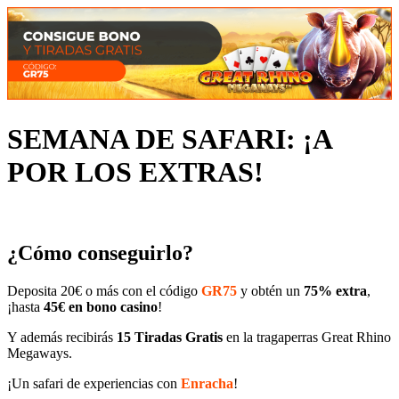
SEMANA DE SAFARI: ¡A
POR LOS EXTRAS!
¿Cómo conseguirlo?
Deposita 20€ o más con el código
GR75
y obtén un
75% extra
,
¡hasta
45€ en bono casino
!
Y además recibirás
15 Tiradas Gratis
en la tragaperras
Great Rhino
Megaways
.
¡Un safari de experiencias con
Enracha
!