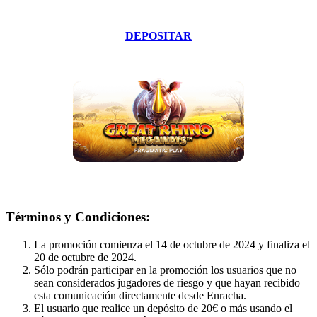
DEPOSITAR
Términos y Condiciones:
La promoción comienza el 14 de octubre de 2024 y finaliza el
20 de octubre de 2024.
Sólo podrán participar en la promoción los usuarios que no
sean considerados jugadores de riesgo y que hayan recibido
esta comunicación directamente desde Enracha.
El usuario que realice un depósito de 20€ o más usando el