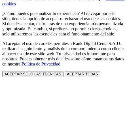
cookies
¿Cómo puedes personalizar tu experiencia? Al navegar por este
sitio, tienes la opción de aceptar o rechazar el uso de estas cookies.
Si decides aceptar, disfrutarás de una experiencia más personalizada
y optimizada. En cambio, si prefieres no permitir ciertas cookies,
solo utilizaremos las esenciales para el funcionamiento del sitio.
Al aceptar el uso de cookies permites a Rank Digital Ceuta S.A.U.
realizar el seguimiento y análisis de tu comportamiento como cliente
al hacer uso de este sitio web. Tu privacidad es importante para
nosotros. Puedes obtener más detalles sobre cómo tratamos tus datos
en nuestra
Política de Privacidad
ACEPTAR SÓLO LAS TÉCNICAS
ACEPTAR TODAS