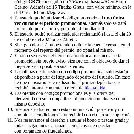
código
GR75
conseguirá un 75% extra, hasta 45€ en Bono
Casino. Además de 15 Tiradas Gratis, con valor mínimo, en la
slot Great Rhino Megaways.
El usuario podrá utilizar el código promocional
una única
vez durante el periodo promocional
, además solo se dará
un premio por usuario y por unidad familiar o IP.
El usuario podrá realizar cualquier reclamación hasta el día 20
de octubre del 2024 a las 23:59h.
Si el ganador está autoexcluido o tiene la cuenta cerrada en el
momento del reparto del premio, no optará al mismo.
Enracha se reserva el derecho a modificar o cancelar esta
promoción sin previo aviso, siempre con el objetivo de dar el
mejor servicio posible a sus usuarios.
Las ofertas de depósito con código promocional solo estarán
disponibles a partir del segundo depósito del usuario. En caso
de que el usuario esté realizando su primer depósito este
recibirá automaticamente la oferta de
bienvenida
.
Las ofertas con códigos promocionales y la oferta de
bienvenida no son compatibles ni pueden combinarse en un
mismo depósito.
Si el usuario ha recibido esta comunicación por error y no
cumple las condiciones para recibir la oferta, no se le aplicará.
Nos reservamos el derecho a anular el bono o tiradas gratis y
todas las ganancias asociadas en el caso de detectar
comportamientos fraudulentos.