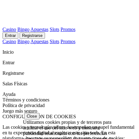
Casino
Bingo
Apuestas
Slots
Promos
Entrar
Registrarse
Casino
Bingo
Apuestas
Slots
Promos
Inicio
Entrar
Registrarse
Salas Físicas
Ayuda
Términos y condiciones
Política de privacidad
Juego más seguro
CONFIGURACIÓN DE COOKIES
Close
Utilizamos cookies propias y de terceros para
Las cookies y tecnologías afines desempeñan un papel fundamental
analizar el uso del sitio web y mostrarte
en tu experiencia digital al explorar este sitio web. En esta
publicidad relacionada con tus preferencias
plataforma, hacemos uso específico de cuatro tipos de cookies:
sobre la base de un perfil elaborado a partir de