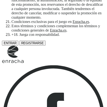
funcionamiento, la administración, la seguridad o la equidad
de esta promoción, nos reservamos el derecho de descalificar
a cualquier persona involucrada. También tendremos el
derecho de cancelar, modificar o suspender la promoción en
cualquier momento.
Condiciones exclusivas para el juego en
Enracha.es
.
Estos términos y condiciones complementan los términos y
condiciones generales de
Enracha.es
.
+18. Juega con responsabilidad.
ENTRAR
REGISTRARSE