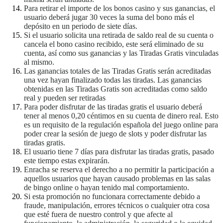
Para retirar el importe de los bonos casino y sus ganancias, el
usuario deberá jugar 30 veces la suma del bono más el
depósito en un periodo de siete días.
Si el usuario solicita una retirada de saldo real de su cuenta o
cancela el bono casino recibido, este será eliminado de su
cuenta, así como sus ganancias y las Tiradas Gratis vinculadas
al mismo.
Las ganancias totales de las Tiradas Gratis serán acreditadas
una vez hayan finalizado todas las tiradas. Las ganancias
obtenidas en las Tiradas Gratis son acreditadas como saldo
real y pueden ser retiradas
Para poder disfrutar de las tiradas gratis el usuario deberá
tener al menos 0,20 céntimos en su cuenta de dinero real. Esto
es un requisito de la regulación española del juego online para
poder crear la sesión de juego de slots y poder disfrutar las
tiradas gratis.
El usuario tiene 7 días para disfrutar las tiradas gratis, pasado
este tiempo estas expirarán.
Enracha se reserva el derecho a no permitir la participación a
aquellos usuarios que hayan causado problemas en las salas
de bingo online o hayan tenido mal comportamiento.
Si esta promoción no funcionara correctamente debido a
fraude, manipulación, errores técnicos o cualquier otra cosa
que esté fuera de nuestro control y que afecte al