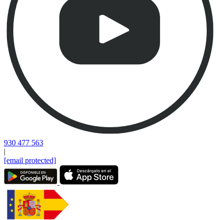
930 477 563
|
[email protected]