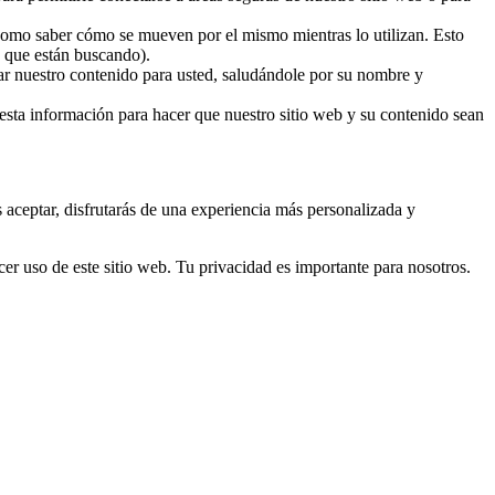
 como saber cómo se mueven por el mismo mientras lo utilizan. Esto
o que están buscando).
zar nuestro contenido para usted, saludándole por su nombre y
s esta información para hacer que nuestro sitio web y su contenido sean
s aceptar, disfrutarás de una experiencia más personalizada y
er uso de este sitio web. Tu privacidad es importante para nosotros.