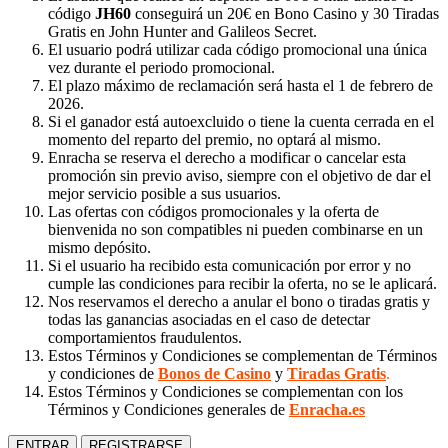
código
JH60
conseguirá un 20€ en Bono Casino y 30 Tiradas
Gratis en John Hunter and Galileos Secret.
El usuario podrá utilizar cada código promocional una única
vez durante el periodo promocional.
El plazo máximo de reclamación será hasta el 1 de febrero de
2026.
Si el ganador está autoexcluido o tiene la cuenta cerrada en el
momento del reparto del premio, no optará al mismo.
Enracha se reserva el derecho a modificar o cancelar esta
promoción sin previo aviso, siempre con el objetivo de dar el
mejor servicio posible a sus usuarios.
Las ofertas con códigos promocionales y la oferta de
bienvenida no son compatibles ni pueden combinarse en un
mismo depósito.
Si el usuario ha recibido esta comunicación por error y no
cumple las condiciones para recibir la oferta, no se le aplicará.
Nos reservamos el derecho a anular el bono o tiradas gratis y
todas las ganancias asociadas en el caso de detectar
comportamientos fraudulentos.
Estos Términos y Condiciones se complementan de Términos
y condiciones de
Bonos de Casino
y
Tiradas Gratis
.
Estos Términos y Condiciones se complementan con los
Términos y Condiciones generales de
Enracha.es
ENTRAR
REGISTRARSE