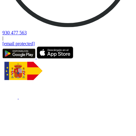
930 477 563
|
[email protected]