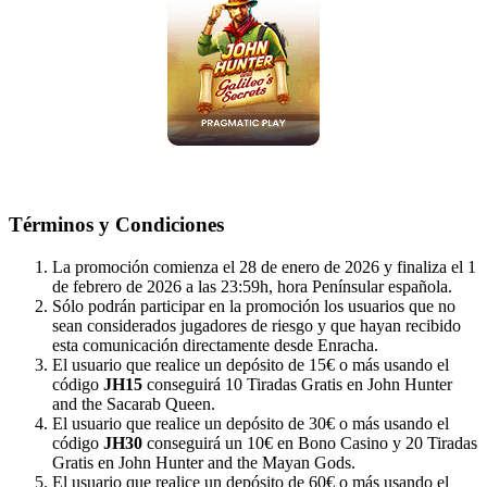
Términos y Condiciones
La promoción comienza el 28 de enero de 2026 y finaliza el 1
de febrero de 2026 a las 23:59h, hora Penínsular española.
Sólo podrán participar en la promoción los usuarios que no
sean considerados jugadores de riesgo y que hayan recibido
esta comunicación directamente desde Enracha.
El usuario que realice un depósito de 15€ o más usando el
código
JH15
conseguirá 10 Tiradas Gratis en John Hunter
and the Sacarab Queen.
El usuario que realice un depósito de 30€ o más usando el
código
JH30
conseguirá un 10€ en Bono Casino y 20 Tiradas
Gratis en John Hunter and the Mayan Gods.
El usuario que realice un depósito de 60€ o más usando el