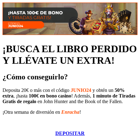
¡BUSCA EL LIBRO PERDIDO
Y LLÉVATE UN EXTRA!
¿Cómo conseguirlo?
Deposita 20€ o más con el código
JUNIO24
y obtén un
50%
extra
, ¡hasta
100€ en bono casino
! Además,
1 minuto de Tiradas
Gratis de regalo
en
John Hunter and the Book of the Fallen
.
¡Otra semana de diversión en
Enracha
!
DEPOSITAR