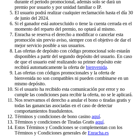
durante el periodo promocional, además solo se dará un
premio por usuario y por unidad familiar o IP.
El usuario podrá realizar cualquier reclamación hasta el día 30
de junio del 2024.
Si el ganador está autoexcluido o tiene la cuenta cerrada en el
momento del reparto del premio, no optará al mismo.
Enracha se reserva el derecho a modificar o cancelar esta
promoción sin previo aviso, siempre con el objetivo de dar el
mejor servicio posible a sus usuarios.
Las ofertas de depósito con código promocional solo estarán
disponibles a partir del segundo depósito del usuario. En caso
de que el usuario esté realizando su primer depósito este
recibirá automaticamente la oferta de
bienvenida
.
Las ofertas con códigos promocionales y la oferta de
bienvenida no son compatibles ni pueden combinarse en un
mismo depósito.
Si el usuario ha recibido esta comunicación por error y no
cumple las condiciones para recibir la oferta, no se le aplicará.
Nos reservamos el derecho a anular el bono o tiradas gratis y
todas las ganancias asociadas en el caso de detectar
comportamientos fraudulentos.
Términos y condiciones de bono casino
aquí
.
Términos y condiciones de Tiradas Gratis
aquí
.
Estos Términos y Condiciones se complementan con los
Términos y Condiciones generales de
Enracha.es