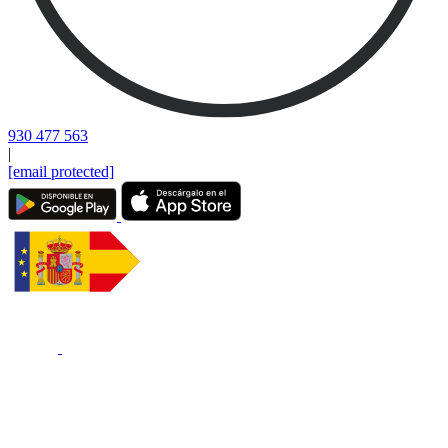
930 477 563
|
[email protected]