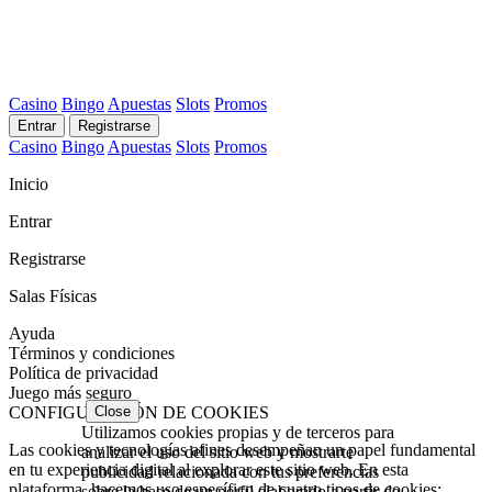
Casino
Bingo
Apuestas
Slots
Promos
Entrar
Registrarse
Casino
Bingo
Apuestas
Slots
Promos
Inicio
Entrar
Registrarse
Salas Físicas
Ayuda
Términos y condiciones
Política de privacidad
Juego más seguro
CONFIGURACIÓN DE COOKIES
Close
Utilizamos cookies propias y de terceros para
Las cookies y tecnologías afines desempeñan un papel fundamental
analizar el uso del sitio web y mostrarte
en tu experiencia digital al explorar este sitio web. En esta
publicidad relacionada con tus preferencias
plataforma, hacemos uso específico de cuatro tipos de cookies:
sobre la base de un perfil elaborado a partir de