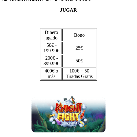
JUGAR
Dinero
Bono
jugado
50€ -
25€
199.99€
200€ -
50€
399.99€
400€ o
100€ + 50
más
Tiradas Gratis