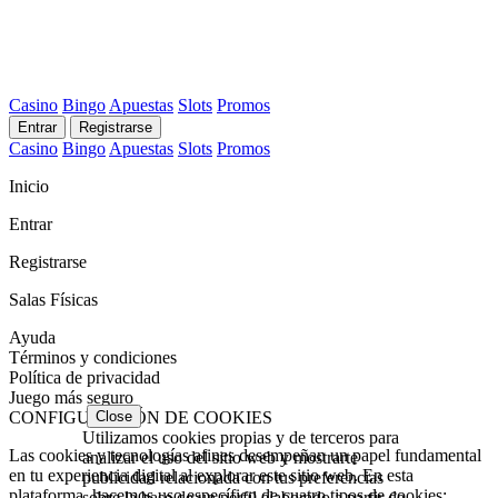
Casino
Bingo
Apuestas
Slots
Promos
Entrar
Registrarse
Casino
Bingo
Apuestas
Slots
Promos
Inicio
Entrar
Registrarse
Salas Físicas
Ayuda
Términos y condiciones
Política de privacidad
Juego más seguro
CONFIGURACIÓN DE COOKIES
Close
Utilizamos cookies propias y de terceros para
Las cookies y tecnologías afines desempeñan un papel fundamental
analizar el uso del sitio web y mostrarte
en tu experiencia digital al explorar este sitio web. En esta
publicidad relacionada con tus preferencias
plataforma, hacemos uso específico de cuatro tipos de cookies:
sobre la base de un perfil elaborado a partir de