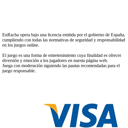
EnRacha opera bajo una licencia emitida por el gobierno de España,
cumpliendo con todas las normativas de seguridad y responsabilidad
en los juegos online.
El juego es una forma de entretenimiento cuya finalidad es ofrecer
diversión y emoción a los jugadores en nuesta página web.
Juega con moderación siguiendo las pautas recomendadas para el
juego responsable.