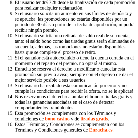
El usuario tendrá 72h desde la finalización de cada promoción
para realizar cualquier reclamación.
Si el usuario solicita un aumento en sus límites de depósito y
se aprueba, las promociones no estarán disponibles por un
periodo de 30 días a partir de la fecha de aprobación, ni podrá
recibir ningún premio.
Si el usuario solicita una retirada de saldo real de su cuenta,
tanto el saldo bono como las tiradas gratis serán eliminadas de
su cuenta, además, las romociones no estarán disponibles
hasta que se complete el proceso de retiro.
Si el ganador está autoexcluido o tiene la cuenta cerrada en el
momento del reparto del premio, no optará al mismo.
Enracha se reserva el derecho a modificar o cancelar esta
promoción sin previo aviso, siempre con el objetivo de dar el
mejor servicio posible a sus usuarios.
Si el usuario ha recibido esta comunicación por error y no
cumple las condiciones para recibir la oferta, no se le aplicará.
Nos reservamos el derecho a anular el bono o tiradas gratis y
todas las ganancias asociadas en el caso de detectar
comportamientos fraudulentos.
Esta promoción se complementa con los Términos y
condiciones de
bono casino
y de
tiradas gratis
.
Estos Términos y Condiciones se complementan con los
Términos y Condiciones generales de
Enracha.es
.