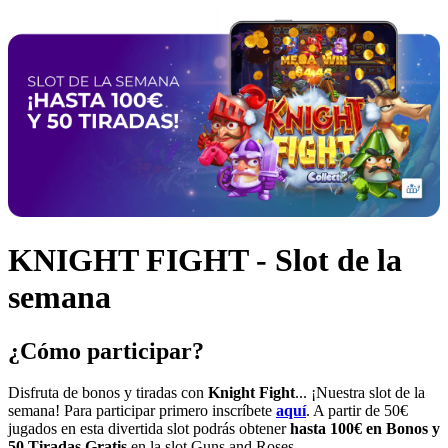
KNIGHT FIGHT - Slot de la
semana
¿Cómo participar?
Disfruta de bonos y tiradas con
Knight Fight
... ¡Nuestra slot de la
semana! Para participar primero inscríbete
aquí
. A partir de 50€
jugados en esta divertida slot podrás obtener
hasta 100€ en Bonos y
50 Tiradas Gratis
en la slot
Guns and Roses
.