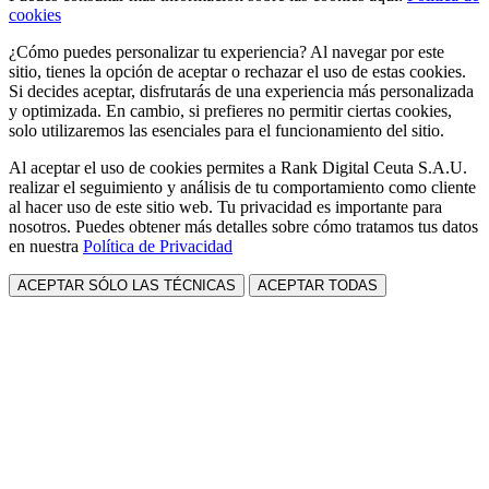
cookies
¿Cómo puedes personalizar tu experiencia? Al navegar por este
sitio, tienes la opción de aceptar o rechazar el uso de estas cookies.
Si decides aceptar, disfrutarás de una experiencia más personalizada
y optimizada. En cambio, si prefieres no permitir ciertas cookies,
solo utilizaremos las esenciales para el funcionamiento del sitio.
Al aceptar el uso de cookies permites a Rank Digital Ceuta S.A.U.
realizar el seguimiento y análisis de tu comportamiento como cliente
al hacer uso de este sitio web. Tu privacidad es importante para
nosotros. Puedes obtener más detalles sobre cómo tratamos tus datos
en nuestra
Política de Privacidad
ACEPTAR SÓLO LAS TÉCNICAS
ACEPTAR TODAS