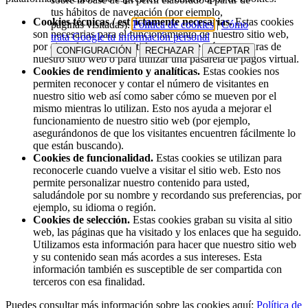
tus hábitos de navegación (por ejemplo,
Cookies técnicas / estrictamente necesarias.
Estas cookies
páginas visitadas).
Política de cookies
|
Cómo
son necesarias para el funcionamiento de nuestro sitio web,
trata Google tu información personal
por ejemplo, para permitirle conectarse a áreas seguras de
CONFIGURACIÓN
RECHAZAR
ACEPTAR
nuestro sitio web o para utilizar una pasarela de pagos virtual.
Cookies de rendimiento y analíticas.
Estas cookies nos
permiten reconocer y contar el número de visitantes en
nuestro sitio web así como saber cómo se mueven por el
mismo mientras lo utilizan. Esto nos ayuda a mejorar el
funcionamiento de nuestro sitio web (por ejemplo,
asegurándonos de que los visitantes encuentren fácilmente lo
que están buscando).
Cookies de funcionalidad.
Estas cookies se utilizan para
reconocerle cuando vuelve a visitar el sitio web. Esto nos
permite personalizar nuestro contenido para usted,
saludándole por su nombre y recordando sus preferencias, por
ejemplo, su idioma o región.
Cookies de selección.
Estas cookies graban su visita al sitio
web, las páginas que ha visitado y los enlaces que ha seguido.
Utilizamos esta información para hacer que nuestro sitio web
y su contenido sean más acordes a sus intereses. Esta
información también es susceptible de ser compartida con
terceros con esa finalidad.
Puedes consultar más información sobre las cookies aquí:
Política de