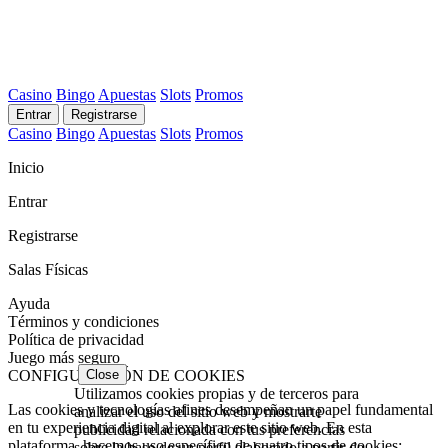
Casino
Bingo
Apuestas
Slots
Promos
Entrar
Registrarse
Casino
Bingo
Apuestas
Slots
Promos
Inicio
Entrar
Registrarse
Salas Físicas
Ayuda
Términos y condiciones
Política de privacidad
Juego más seguro
CONFIGURACIÓN DE COOKIES
Close
Utilizamos cookies propias y de terceros para
Las cookies y tecnologías afines desempeñan un papel fundamental
analizar el uso del sitio web y mostrarte
en tu experiencia digital al explorar este sitio web. En esta
publicidad relacionada con tus preferencias
plataforma, hacemos uso específico de cuatro tipos de cookies:
sobre la base de un perfil elaborado a partir de