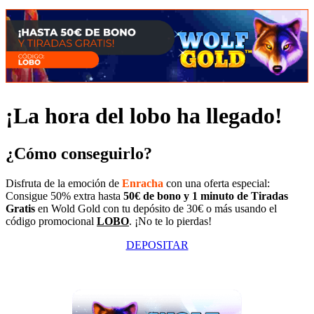
¡La hora del lobo ha llegado!
¿Cómo conseguirlo?
Disfruta de la emoción de
Enracha
con una oferta especial:
Consigue 50% extra hasta
50€ de bono y 1 minuto de Tiradas
Gratis
en
Wold Gold
con tu depósito de 30€ o más usando el
código promocional
LOBO
. ¡No te lo pierdas!
DEPOSITAR