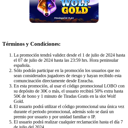
Términos y Condiciones:
La promoción tendrá validez desde el 1 de julio de 2024 hasta
el 07 de julio de 2024 hasta las 23:59 hrs. Hora peninsular
española.
Sólo podrán participar en la promoción los usuarios que no
sean considerados jugadores de riesgo y hayan recibido esta
comuncinación directamente desde Enracha.
En esta promoción, al usar el código promocional LOBO con
su depósito de 30€ o más, el usuario recibirá 50% extra hasta
50€ de bono y 1 minuto de Tiradas Gratis en la slot Wolf
Gold.
El usuario podrá utilizar el código promocional una única vez
durante el periodo promocional, además solo se dará un
premio por usuario y por unidad familiar o IP.
El usuario podrá realizar cualquier reclamación hasta el día 7
de julio del 2024.