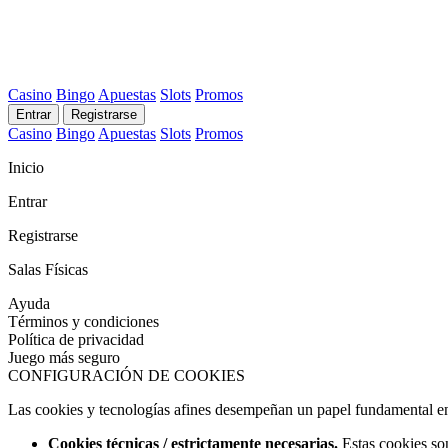
Casino
Bingo
Apuestas
Slots
Promos
Entrar
Registrarse
Casino
Bingo
Apuestas
Slots
Promos
Inicio
Entrar
Registrarse
Salas Físicas
Ayuda
Términos y condiciones
Política de privacidad
Juego más seguro
CONFIGURACIÓN DE COOKIES
Las cookies y tecnologías afines desempeñan un papel fundamental en t
Cookies técnicas / estrictamente necesarias.
Estas cookies son