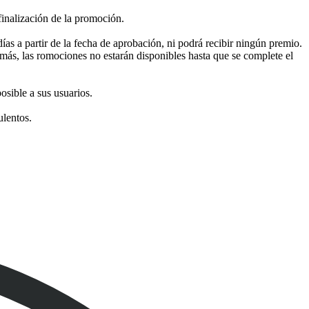
finalización de la promoción.
ías a partir de la fecha de aprobación, ni podrá recibir ningún premio.
demás, las romociones no estarán disponibles hasta que se complete el
posible a sus usuarios.
ulentos.