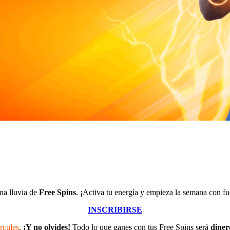
una lluvia de
Free Spins
. ¡Activa tu energía y empieza la semana con fue
INSCRIBIRSE
rcules
.
¡Y no olvides!
Todo lo que ganes con tus Free Spins será
diner