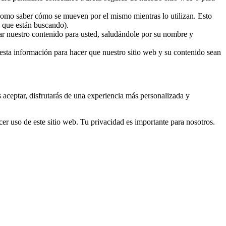
 como saber cómo se mueven por el mismo mientras lo utilizan. Esto
o que están buscando).
zar nuestro contenido para usted, saludándole por su nombre y
s esta información para hacer que nuestro sitio web y su contenido sean
s aceptar, disfrutarás de una experiencia más personalizada y
er uso de este sitio web. Tu privacidad es importante para nosotros.