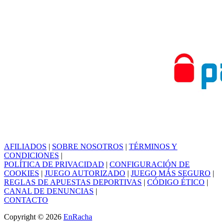
AFILIADOS
|
SOBRE NOSOTROS
|
TÉRMINOS Y
CONDICIONES
|
POLÍTICA DE PRIVACIDAD
|
CONFIGURACIÓN DE
COOKIES
|
JUEGO AUTORIZADO
|
JUEGO MÁS SEGURO
|
REGLAS DE APUESTAS DEPORTIVAS
|
CÓDIGO ÉTICO
|
CANAL DE DENUNCIAS
|
CONTACTO
Copyright © 2026
EnRacha