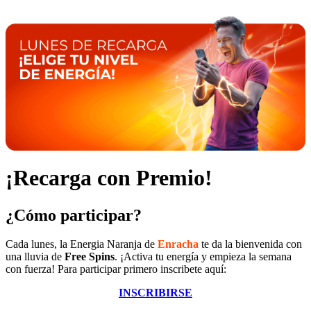
¡Recarga con Premio!
¿Cómo participar?
Cada lunes, la Energia Naranja de
Enracha
te da la bienvenida con
una lluvia de
Free Spins
. ¡Activa tu energía y empieza la semana
con fuerza! Para participar primero inscribete aquí:
INSCRIBIRSE