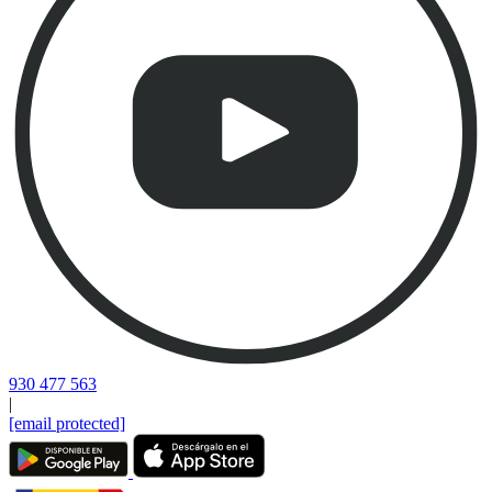
930 477 563
|
[email protected]