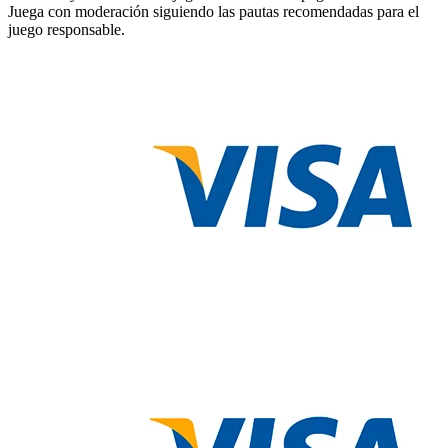
Juega con moderación siguiendo las pautas recomendadas para el
juego responsable.