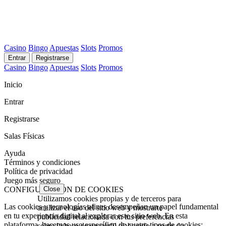
Casino
Bingo
Apuestas
Slots
Promos
Entrar
Registrarse
Casino
Bingo
Apuestas
Slots
Promos
Inicio
Entrar
Registrarse
Salas Físicas
Ayuda
Términos y condiciones
Política de privacidad
Juego más seguro
CONFIGURACIÓN DE COOKIES
Close
Utilizamos cookies propias y de terceros para
Las cookies y tecnologías afines desempeñan un papel fundamental
analizar el uso del sitio web y mostrarte
en tu experiencia digital al explorar este sitio web. En esta
publicidad relacionada con tus preferencias
plataforma, hacemos uso específico de cuatro tipos de cookies:
sobre la base de un perfil elaborado a partir de