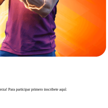
rza! Para participar primero inscribete aquí: