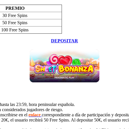
PREMIO
30 Free Spins
50 Free Spins
100 Free Spins
DEPOSITAR
asta las 23:59, hora peninsular española.
n considerados jugadores de riesgo.
inscribirse en el
enlace
correspondiente a día de participación y deposi
 20€, el usuario recibirá 50 Free Spins. Al depositar 50€, el usuario re