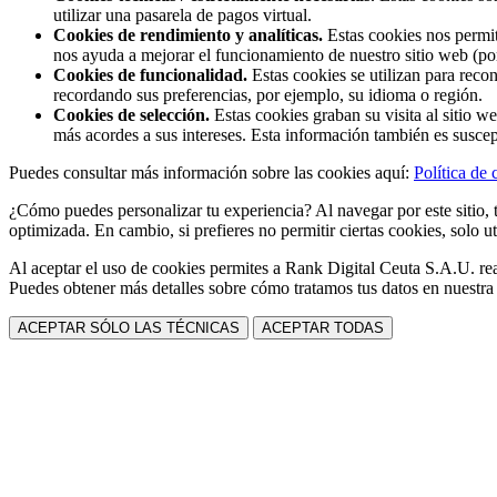
utilizar una pasarela de pagos virtual.
Cookies de rendimiento y analíticas.
Estas cookies nos permit
nos ayuda a mejorar el funcionamiento de nuestro sitio web (po
Cookies de funcionalidad.
Estas cookies se utilizan para reco
recordando sus preferencias, por ejemplo, su idioma o región.
Cookies de selección.
Estas cookies graban su visita al sitio w
más acordes a sus intereses. Esta información también es suscep
Puedes consultar más información sobre las cookies aquí:
Política de 
¿Cómo puedes personalizar tu experiencia? Al navegar por este sitio, t
optimizada. En cambio, si prefieres no permitir ciertas cookies, solo ut
Al aceptar el uso de cookies permites a Rank Digital Ceuta S.A.U. rea
Puedes obtener más detalles sobre cómo tratamos tus datos en nuestr
ACEPTAR SÓLO LAS TÉCNICAS
ACEPTAR TODAS