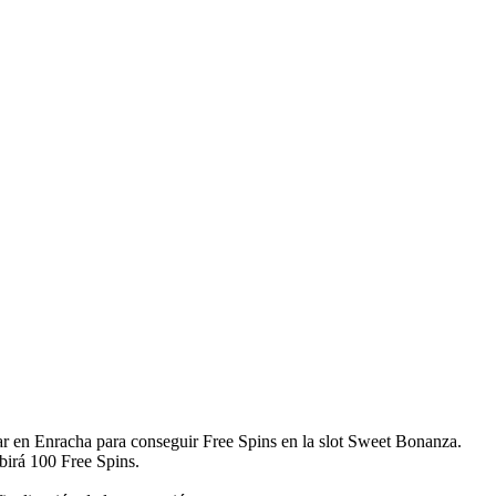
tar en Enracha para conseguir Free Spins en la slot Sweet Bonanza.
cibirá 100 Free Spins.