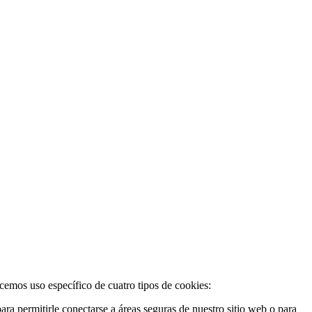
acemos uso específico de cuatro tipos de cookies:
ra permitirle conectarse a áreas seguras de nuestro sitio web o para