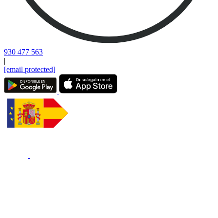
930 477 563
|
[email protected]