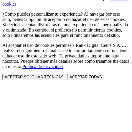
cookies
¿Cómo puedes personalizar tu experiencia? Al navegar por este
sitio, tienes la opción de aceptar o rechazar el uso de estas cookies.
Si decides aceptar, disfrutarás de una experiencia más personalizada
y optimizada. En cambio, si prefieres no permitir ciertas cookies,
solo utilizaremos las esenciales para el funcionamiento del sitio.
Al aceptar el uso de cookies permites a Rank Digital Ceuta S.A.U.
realizar el seguimiento y análisis de tu comportamiento como cliente
al hacer uso de este sitio web. Tu privacidad es importante para
nosotros. Puedes obtener más detalles sobre cómo tratamos tus datos
en nuestra
Política de Privacidad
ACEPTAR SÓLO LAS TÉCNICAS
ACEPTAR TODAS