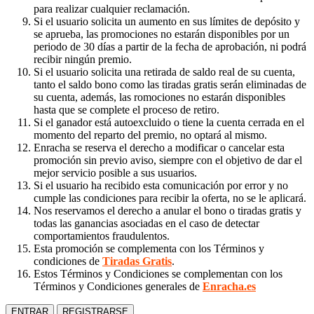
para realizar cualquier reclamación.
Si el usuario solicita un aumento en sus límites de depósito y
se aprueba, las promociones no estarán disponibles por un
periodo de 30 días a partir de la fecha de aprobación, ni podrá
recibir ningún premio.
Si el usuario solicita una retirada de saldo real de su cuenta,
tanto el saldo bono como las tiradas gratis serán eliminadas de
su cuenta, además, las romociones no estarán disponibles
hasta que se complete el proceso de retiro.
Si el ganador está autoexcluido o tiene la cuenta cerrada en el
momento del reparto del premio, no optará al mismo.
Enracha se reserva el derecho a modificar o cancelar esta
promoción sin previo aviso, siempre con el objetivo de dar el
mejor servicio posible a sus usuarios.
Si el usuario ha recibido esta comunicación por error y no
cumple las condiciones para recibir la oferta, no se le aplicará.
Nos reservamos el derecho a anular el bono o tiradas gratis y
todas las ganancias asociadas en el caso de detectar
comportamientos fraudulentos.
Esta promoción se complementa con los Términos y
condiciones de
Tiradas Gratis
.
Estos Términos y Condiciones se complementan con los
Términos y Condiciones generales de
Enracha.es
ENTRAR
REGISTRARSE