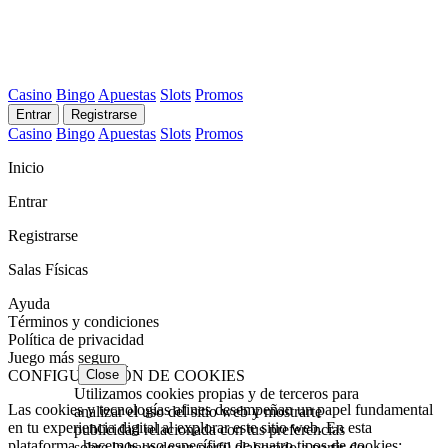
Casino
Bingo
Apuestas
Slots
Promos
Entrar
Registrarse
Casino
Bingo
Apuestas
Slots
Promos
Inicio
Entrar
Registrarse
Salas Físicas
Ayuda
Términos y condiciones
Política de privacidad
Juego más seguro
CONFIGURACIÓN DE COOKIES
Close
Utilizamos cookies propias y de terceros para
Las cookies y tecnologías afines desempeñan un papel fundamental
analizar el uso del sitio web y mostrarte
en tu experiencia digital al explorar este sitio web. En esta
publicidad relacionada con tus preferencias
plataforma, hacemos uso específico de cuatro tipos de cookies:
sobre la base de un perfil elaborado a partir de