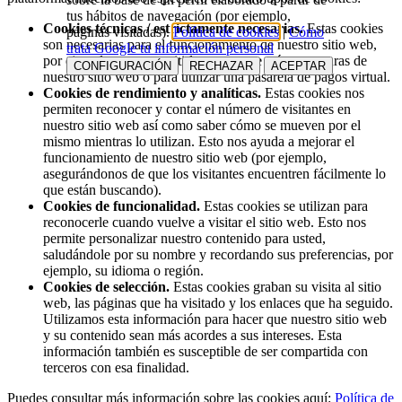
tus hábitos de navegación (por ejemplo,
Cookies técnicas / estrictamente necesarias.
Estas cookies
páginas visitadas).
Política de cookies
|
Cómo
son necesarias para el funcionamiento de nuestro sitio web,
trata Google tu información personal
por ejemplo, para permitirle conectarse a áreas seguras de
CONFIGURACIÓN
RECHAZAR
ACEPTAR
nuestro sitio web o para utilizar una pasarela de pagos virtual.
Cookies de rendimiento y analíticas.
Estas cookies nos
permiten reconocer y contar el número de visitantes en
nuestro sitio web así como saber cómo se mueven por el
mismo mientras lo utilizan. Esto nos ayuda a mejorar el
funcionamiento de nuestro sitio web (por ejemplo,
asegurándonos de que los visitantes encuentren fácilmente lo
que están buscando).
Cookies de funcionalidad.
Estas cookies se utilizan para
reconocerle cuando vuelve a visitar el sitio web. Esto nos
permite personalizar nuestro contenido para usted,
saludándole por su nombre y recordando sus preferencias, por
ejemplo, su idioma o región.
Cookies de selección.
Estas cookies graban su visita al sitio
web, las páginas que ha visitado y los enlaces que ha seguido.
Utilizamos esta información para hacer que nuestro sitio web
y su contenido sean más acordes a sus intereses. Esta
información también es susceptible de ser compartida con
terceros con esa finalidad.
Puedes consultar más información sobre las cookies aquí:
Política de