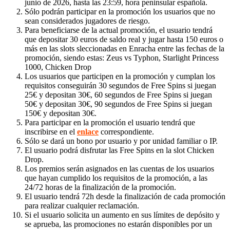
junio de 2026, hasta las 23:59, hora peninsular española.
Sólo podrán participar en la promoción los usuarios que no
sean considerados jugadores de riesgo.
Para beneficiarse de la actual promoción, el usuario tendrá
que depositar 30 euros de saldo real y jugar hasta 150 euros o
más en las slots sleccionadas en Enracha entre las fechas de la
promoción, siendo estas: Zeus vs Typhon, Starlight Princess
1000, Chicken Drop
Los usuarios que participen en la promoción y cumplan los
requisitos conseguirán 30 segundos de Free Spins si juegan
25€ y depositan 30€, 60 segundos de Free Spins si juegan
50€ y depositan 30€, 90 segundos de Free Spins si juegan
150€ y depositan 30€.
Para participar en la promoción el usuario tendrá que
inscribirse en el
enlace
correspondiente.
Sólo se dará un bono por usuario y por unidad familiar o IP.
El usuario podrá disfrutar las Free Spins en la slot Chicken
Drop.
Los premios serán asignados en las cuentas de los usuarios
que hayan cumplido los requisitos de la promoción, a las
24/72 horas de la finalización de la promoción.
El usuario tendrá 72h desde la finalización de cada promoción
para realizar cualquier reclamación.
Si el usuario solicita un aumento en sus límites de depósito y
se aprueba, las promociones no estarán disponibles por un