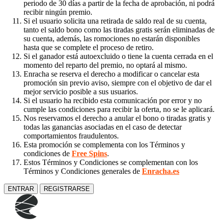
periodo de 30 días a partir de la fecha de aprobación, ni podrá
recibir ningún premio.
Si el usuario solicita una retirada de saldo real de su cuenta,
tanto el saldo bono como las tiradas gratis serán eliminadas de
su cuenta, además, las romociones no estarán disponibles
hasta que se complete el proceso de retiro.
Si el ganador está autoexcluido o tiene la cuenta cerrada en el
momento del reparto del premio, no optará al mismo.
Enracha se reserva el derecho a modificar o cancelar esta
promoción sin previo aviso, siempre con el objetivo de dar el
mejor servicio posible a sus usuarios.
Si el usuario ha recibido esta comunicación por error y no
cumple las condiciones para recibir la oferta, no se le aplicará.
Nos reservamos el derecho a anular el bono o tiradas gratis y
todas las ganancias asociadas en el caso de detectar
comportamientos fraudulentos.
Esta promoción se complementa con los Términos y
condiciones de
Free Spins
.
Estos Términos y Condiciones se complementan con los
Términos y Condiciones generales de
Enracha.es
ENTRAR
REGISTRARSE