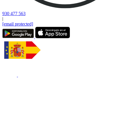
930 477 563
|
[email protected]