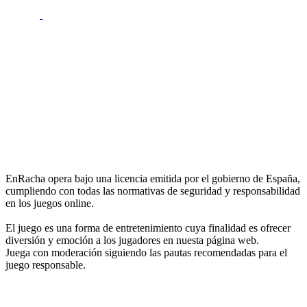
EnRacha opera bajo una licencia emitida por el gobierno de España,
cumpliendo con todas las normativas de seguridad y responsabilidad
en los juegos online.
El juego es una forma de entretenimiento cuya finalidad es ofrecer
diversión y emoción a los jugadores en nuesta página web.
Juega con moderación siguiendo las pautas recomendadas para el
juego responsable.