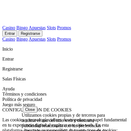
Casino
Bingo
Apuestas
Slots
Promos
Entrar
Registrarse
Casino
Bingo
Apuestas
Slots
Promos
Inicio
Entrar
Registrarse
Salas Físicas
Ayuda
Términos y condiciones
Política de privacidad
Juego más seguro
CONFIGURACIÓN DE COOKIES
Close
Utilizamos cookies propias y de terceros para
Las cookies y tecnologías afines desempeñan un papel fundamental
analizar el uso del sitio web y mostrarte
en tu experiencia digital al explorar este sitio web. En esta
publicidad relacionada con tus preferencias
plataforma, hacemos uso específico de cuatro tipos de cookies:
sobre la base de un perfil elaborado a partir de