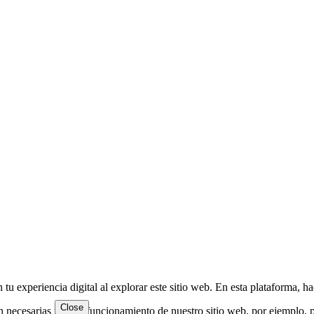
u experiencia digital al explorar este sitio web. En esta plataforma, h
Close
 necesarias para el funcionamiento de nuestro sitio web, por ejemplo, pa