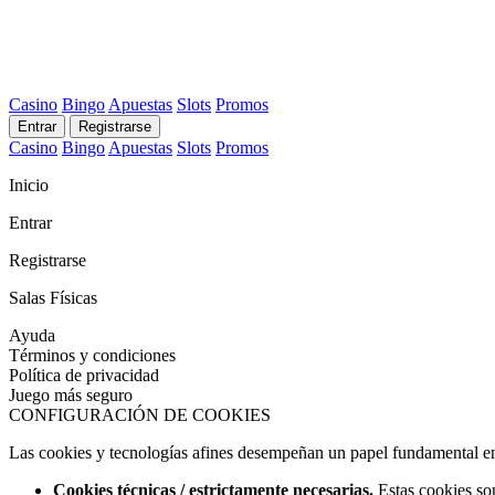
Casino
Bingo
Apuestas
Slots
Promos
Entrar
Registrarse
Casino
Bingo
Apuestas
Slots
Promos
Inicio
Entrar
Registrarse
Salas Físicas
Ayuda
Términos y condiciones
Política de privacidad
Juego más seguro
CONFIGURACIÓN DE COOKIES
Las cookies y tecnologías afines desempeñan un papel fundamental en t
Cookies técnicas / estrictamente necesarias.
Estas cookies son