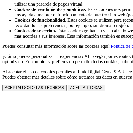
utilizar una pasarela de pagos virtual.
Cookies de rendimiento y analíticas.
Estas cookies nos permit
nos ayuda a mejorar el funcionamiento de nuestro sitio web (po
Cookies de funcionalidad.
Estas cookies se utilizan para reco
recordando sus preferencias, por ejemplo, su idioma o región.
Cookies de selección.
Estas cookies graban su visita al sitio w
más acordes a sus intereses. Esta información también es suscep
Puedes consultar más información sobre las cookies aquí:
Política de 
¿Cómo puedes personalizar tu experiencia? Al navegar por este sitio, t
optimizada. En cambio, si prefieres no permitir ciertas cookies, solo ut
Al aceptar el uso de cookies permites a Rank Digital Ceuta S.A.U. rea
Puedes obtener más detalles sobre cómo tratamos tus datos en nuestr
ACEPTAR SÓLO LAS TÉCNICAS
ACEPTAR TODAS