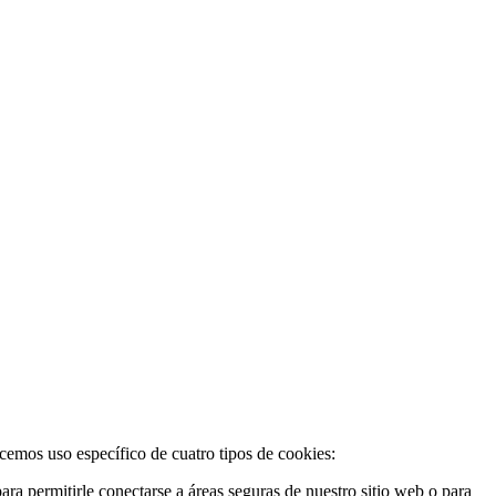
acemos uso específico de cuatro tipos de cookies:
ra permitirle conectarse a áreas seguras de nuestro sitio web o para