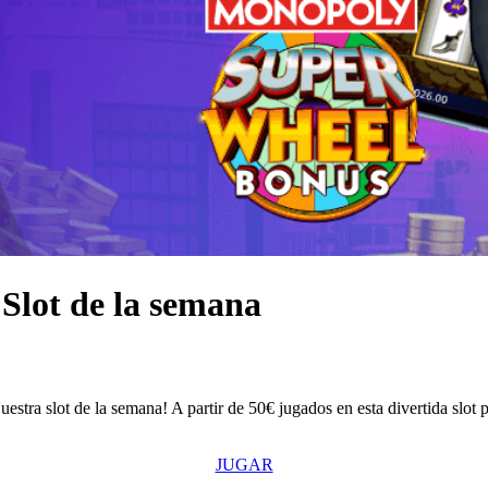
Slot de la semana
Nuestra slot de la semana! A partir de 50€ jugados en esta divertida slot
JUGAR