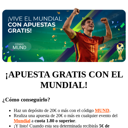
¡APUESTA GRATIS CON EL
MUNDIAL!
¿Cómo conseguirlo?
Haz un depósito de 20€ o más con el código
MUND
.
Realiza una apuesta de 20€ o más en cualquier evento del
Mundial
a
cuota 1.80 o superior
.
¡Y listo! Cuando esta sea determinada recibirás
5€ de