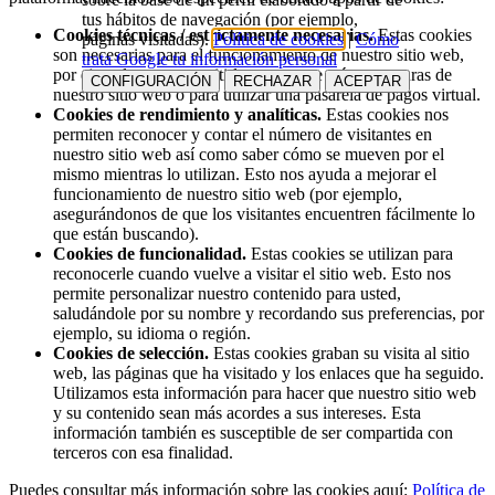
tus hábitos de navegación (por ejemplo,
Cookies técnicas / estrictamente necesarias.
Estas cookies
páginas visitadas).
Política de cookies
|
Cómo
son necesarias para el funcionamiento de nuestro sitio web,
trata Google tu información personal
por ejemplo, para permitirle conectarse a áreas seguras de
CONFIGURACIÓN
RECHAZAR
ACEPTAR
nuestro sitio web o para utilizar una pasarela de pagos virtual.
Cookies de rendimiento y analíticas.
Estas cookies nos
permiten reconocer y contar el número de visitantes en
nuestro sitio web así como saber cómo se mueven por el
mismo mientras lo utilizan. Esto nos ayuda a mejorar el
funcionamiento de nuestro sitio web (por ejemplo,
asegurándonos de que los visitantes encuentren fácilmente lo
que están buscando).
Cookies de funcionalidad.
Estas cookies se utilizan para
reconocerle cuando vuelve a visitar el sitio web. Esto nos
permite personalizar nuestro contenido para usted,
saludándole por su nombre y recordando sus preferencias, por
ejemplo, su idioma o región.
Cookies de selección.
Estas cookies graban su visita al sitio
web, las páginas que ha visitado y los enlaces que ha seguido.
Utilizamos esta información para hacer que nuestro sitio web
y su contenido sean más acordes a sus intereses. Esta
información también es susceptible de ser compartida con
terceros con esa finalidad.
Puedes consultar más información sobre las cookies aquí:
Política de