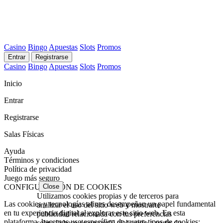
Casino
Bingo
Apuestas
Slots
Promos
Entrar
Registrarse
Casino
Bingo
Apuestas
Slots
Promos
Inicio
Entrar
Registrarse
Salas Físicas
Ayuda
Términos y condiciones
Política de privacidad
Juego más seguro
CONFIGURACIÓN DE COOKIES
Close
Utilizamos cookies propias y de terceros para
Las cookies y tecnologías afines desempeñan un papel fundamental
analizar el uso del sitio web y mostrarte
en tu experiencia digital al explorar este sitio web. En esta
publicidad relacionada con tus preferencias
plataforma, hacemos uso específico de cuatro tipos de cookies:
sobre la base de un perfil elaborado a partir de