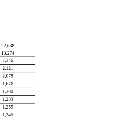
22,638
13,274
7,346
2,121
2,078
1,676
1,300
1,283
1,255
1,245