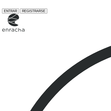
ENTRAR
REGISTRARSE