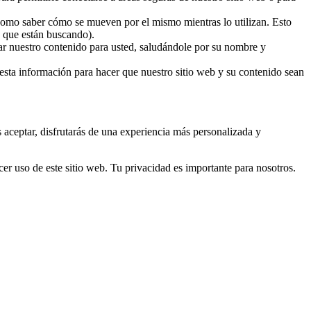
 como saber cómo se mueven por el mismo mientras lo utilizan. Esto
o que están buscando).
zar nuestro contenido para usted, saludándole por su nombre y
s esta información para hacer que nuestro sitio web y su contenido sean
s aceptar, disfrutarás de una experiencia más personalizada y
er uso de este sitio web. Tu privacidad es importante para nosotros.