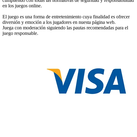
cumpliendo con todas las normativas de seguridad y responsabilidad
en los juegos online.
El juego es una forma de entretenimiento cuya finalidad es ofrecer
diversión y emoción a los jugadores en nuesta página web.
Juega con moderación siguiendo las pautas recomendadas para el
juego responsable.