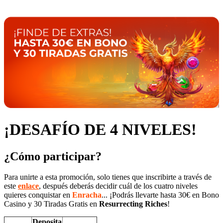
¡DESAFÍO DE 4 NIVELES!
¿Cómo participar?
Para unirte a esta promoción, solo tienes que inscribirte a través de
este
enlace
, después deberás decidir cuál de los cuatro niveles
quieres conquistar en
Enracha
... ¡Podrás llevarte hasta 30€ en Bono
Casino y 30 Tiradas Gratis en
Resurrecting Riches
!
Deposita