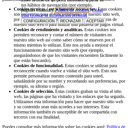
tus hábitos de navegación (por ejemplo,
Cookies técnicas / estrictamente necesarias.
Estas cookies
páginas visitadas).
Política de cookies
|
Cómo
son necesarias para el funcionamiento de nuestro sitio web,
trata Google tu información personal
por ejemplo, para permitirle conectarse a áreas seguras de
CONFIGURACIÓN
RECHAZAR
ACEPTAR
nuestro sitio web o para utilizar una pasarela de pagos virtual.
Cookies de rendimiento y analíticas.
Estas cookies nos
permiten reconocer y contar el número de visitantes en
nuestro sitio web así como saber cómo se mueven por el
mismo mientras lo utilizan. Esto nos ayuda a mejorar el
funcionamiento de nuestro sitio web (por ejemplo,
asegurándonos de que los visitantes encuentren fácilmente lo
que están buscando).
Cookies de funcionalidad.
Estas cookies se utilizan para
reconocerle cuando vuelve a visitar el sitio web. Esto nos
permite personalizar nuestro contenido para usted,
saludándole por su nombre y recordando sus preferencias, por
ejemplo, su idioma o región.
Cookies de selección.
Estas cookies graban su visita al sitio
web, las páginas que ha visitado y los enlaces que ha seguido.
Utilizamos esta información para hacer que nuestro sitio web
y su contenido sean más acordes a sus intereses. Esta
información también es susceptible de ser compartida con
terceros con esa finalidad.
Puedes consultar más información sobre las cookies aquí:
Política de