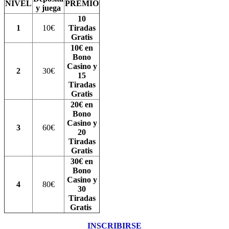
NIVEL
PREMIO
y juega
10
1
10€
Tiradas
Gratis
10€ en
Bono
Casino y
2
30€
15
Tiradas
Gratis
20€ en
Bono
Casino y
3
60€
20
Tiradas
Gratis
30€ en
Bono
Casino y
4
80€
30
Tiradas
Gratis
INSCRIBIRSE