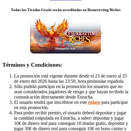
Todas las Tiradas Gratis serán acreditadas en Resurrecting Riches
Términos y Condiciones:
La promoción está vigente durante desde el 23 de enero al 25
de enero del 2026 hasta las 23:59, hora peninsular española.
Sólo podrán participar en la promoción los usuarios que no
sean considerados jugadores de riesgo y que hayan recibido la
comunicación directamente desde Enracha.
El usuario tendrá que inscribirse en este
enlace
para participar
en esta promoción.
Para poder recibir premio, el usuario deberá depositar y jugar
la cantidad estipulada en Enracha, a saber: depositar y jugar
10€ de dinero real para conseguir 10 tiradas gratis, depositar y
jugar 30€ de dinero real para conseguir 10€ en bono casino y