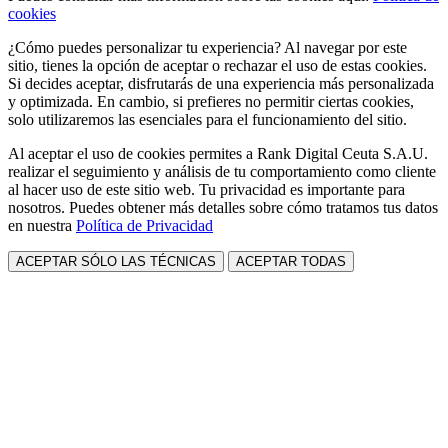
cookies
¿Cómo puedes personalizar tu experiencia? Al navegar por este
sitio, tienes la opción de aceptar o rechazar el uso de estas cookies.
Si decides aceptar, disfrutarás de una experiencia más personalizada
y optimizada. En cambio, si prefieres no permitir ciertas cookies,
solo utilizaremos las esenciales para el funcionamiento del sitio.
Al aceptar el uso de cookies permites a Rank Digital Ceuta S.A.U.
realizar el seguimiento y análisis de tu comportamiento como cliente
al hacer uso de este sitio web. Tu privacidad es importante para
nosotros. Puedes obtener más detalles sobre cómo tratamos tus datos
en nuestra
Política de Privacidad
ACEPTAR SÓLO LAS TÉCNICAS
ACEPTAR TODAS