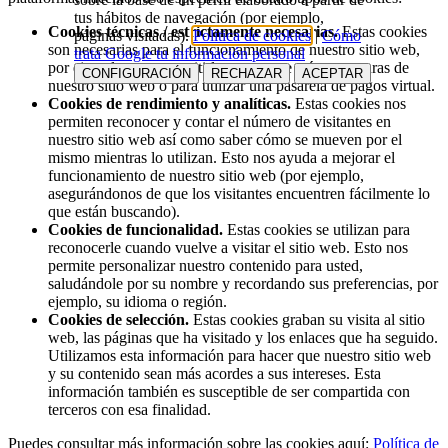
tus hábitos de navegación (por ejemplo,
Cookies técnicas / estrictamente necesarias.
Estas cookies
páginas visitadas).
Política de cookies
|
Cómo
son necesarias para el funcionamiento de nuestro sitio web,
trata Google tu información personal
por ejemplo, para permitirle conectarse a áreas seguras de
CONFIGURACIÓN
RECHAZAR
ACEPTAR
nuestro sitio web o para utilizar una pasarela de pagos virtual.
Cookies de rendimiento y analíticas.
Estas cookies nos
permiten reconocer y contar el número de visitantes en
nuestro sitio web así como saber cómo se mueven por el
mismo mientras lo utilizan. Esto nos ayuda a mejorar el
funcionamiento de nuestro sitio web (por ejemplo,
asegurándonos de que los visitantes encuentren fácilmente lo
que están buscando).
Cookies de funcionalidad.
Estas cookies se utilizan para
reconocerle cuando vuelve a visitar el sitio web. Esto nos
permite personalizar nuestro contenido para usted,
saludándole por su nombre y recordando sus preferencias, por
ejemplo, su idioma o región.
Cookies de selección.
Estas cookies graban su visita al sitio
web, las páginas que ha visitado y los enlaces que ha seguido.
Utilizamos esta información para hacer que nuestro sitio web
y su contenido sean más acordes a sus intereses. Esta
información también es susceptible de ser compartida con
terceros con esa finalidad.
Puedes consultar más información sobre las cookies aquí:
Política de