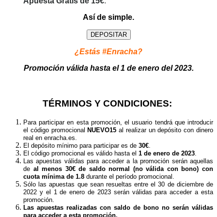
Apuesta Gratis de 15€
.
Así de simple.
DEPOSITAR
¿Estás #Enracha?
Promoción válida hasta el 1 de enero del 2023.
TÉRMINOS Y CONDICIONES:
Para participar en esta promoción, el usuario tendrá que introducir
el código promocional
NUEVO15
al realizar un depósito con dinero
real en enracha.es.
El depósito mínimo para participar es de
30€
.
El código promocional es válido hasta el
1 de enero de 2023
.
Las apuestas válidas para acceder a la promoción serán aquellas
de
al menos 30€ de saldo normal (no válida con bono) con
cuota mínima de 1.8
durante el período promocional.
Sólo las apuestas que sean resueltas entre el 30 de diciembre
de
2022 y el 1 de enero de 2023 serán válidas para acceder a esta
promoción.
Las apuestas realizadas con saldo de bono no serán válidas
para acceder a esta promoción.