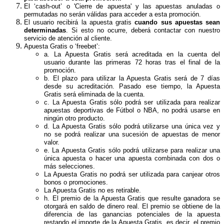
El ‘cash-out’ o 'Cierre de apuesta' y las apuestas anuladas o
permutadas no serán válidas para acceder a esta promoción.
El usuario recibirá la apuesta gratis
cuando sus apuestas sean
determinadas
. Si esto no ocurre, deberá contactar con nuestro
servicio de atención al cliente.
Apuesta Gratis o ‘freebet’:
a. La Apuesta Gratis será acreditada en la cuenta del
usuario durante las primeras 72 horas tras el final de la
promoción.
b. El plazo para utilizar la Apuesta Gratis será de 7 días
desde su acreditación. Pasado ese tiempo, la Apuesta
Gratis será eliminada de la cuenta.
c. La Apuesta Gratis sólo podrá ser utilizada para realizar
apuestas deportivas de Fútbol o NBA, no podrá usarse en
ningún otro producto.
d. La Apuesta Gratis sólo podrá utilizarse una única vez y
no se podrá realizar una sucesión de apuestas de menor
valor.
e. La Apuesta Gratis sólo podrá utilizarse para realizar una
única apuesta o hacer una apuesta combinada con dos o
más selecciones.
La Apuesta Gratis no podrá ser utilizada para canjear otros
bonos o promociones.
La Apuesta Gratis no es retirable.
h. El premio de la Apuesta Gratis que resulte ganadora se
otorgará en saldo de dinero real. El premio se obtiene de la
diferencia de las ganancias potenciales de la apuesta
restando el importe de la Apuesta Gratis, es decir, el premio