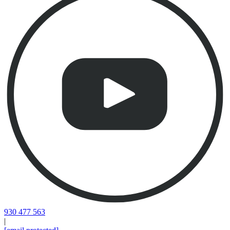
930 477 563
|