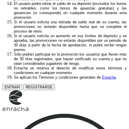
El usuario podrá retirar el saldo de su depósito (excluidos los bonos
no retirables, como los bonos de apuestas gratuitas) y las
ganancias (si corresponde) en cualquier momento durante esta
promoción.
Si el usuario solicita una retirada de saldo real de su cuenta, las
promociones no estarán disponibles hasta que se complete el
proceso de retiro.
Si el usuario solicita un aumento en sus límites de depósito y se
aprueba, las promociones no estarán disponibles por un periodo de
30 días a partir de la fecha de aprobación, ni podrá recibir ningún
premio.
Sólo podrán participar en la promoción los usuarios que lleven más
de 30 días registrados, que hayan verificado su cuenta y que no
sean considerados jugadores de riesgo.
Enracha se reserva el derecho de modificar estos términos y
condiciones en cualquier momento.
Se aplican los Términos y condiciones generales de
Enracha
.
ENTRAR
REGISTRARSE