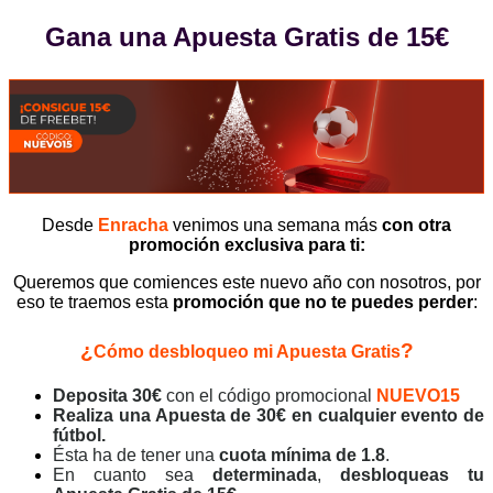
Gana una Apuesta Gratis de 15€
Desde
Enracha
venimos una semana más
con otra
promoción exclusiva para ti:
Queremos que comiences este nuevo año con nosotros, por
eso te traemos esta
promoción que no te puedes perder
:
¿
?
Cómo desbloqueo mi Apuesta Gratis
Deposita 30€
con el código promocional
NUEVO15
Realiza una Apuesta de 30€ en cualquier evento de
fútbol.
Ésta ha de tener una
cuota mínima de 1.8
.
En cuanto sea
determinada
,
desbloqueas tu