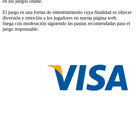
en los juegos online.
El juego es una forma de entretenimiento cuya finalidad es ofrecer
diversión y emoción a los jugadores en nuesta página web.
Juega con moderación siguiendo las pautas recomendadas para el
juego responsable.