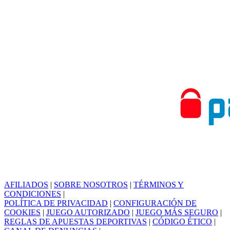
AFILIADOS
|
SOBRE NOSOTROS
|
TÉRMINOS Y
CONDICIONES
|
POLÍTICA DE PRIVACIDAD
|
CONFIGURACIÓN DE
COOKIES
|
JUEGO AUTORIZADO
|
JUEGO MÁS SEGURO
|
REGLAS DE APUESTAS DEPORTIVAS
|
CÓDIGO ÉTICO
|