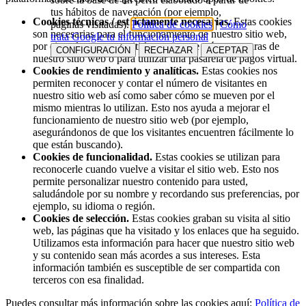
tus hábitos de navegación (por ejemplo,
Cookies técnicas / estrictamente necesarias.
Estas cookies
páginas visitadas).
Política de cookies
|
Cómo
son necesarias para el funcionamiento de nuestro sitio web,
trata Google tu información personal
por ejemplo, para permitirle conectarse a áreas seguras de
CONFIGURACIÓN
RECHAZAR
ACEPTAR
nuestro sitio web o para utilizar una pasarela de pagos virtual.
Cookies de rendimiento y analíticas.
Estas cookies nos
permiten reconocer y contar el número de visitantes en
nuestro sitio web así como saber cómo se mueven por el
mismo mientras lo utilizan. Esto nos ayuda a mejorar el
funcionamiento de nuestro sitio web (por ejemplo,
asegurándonos de que los visitantes encuentren fácilmente lo
que están buscando).
Cookies de funcionalidad.
Estas cookies se utilizan para
reconocerle cuando vuelve a visitar el sitio web. Esto nos
permite personalizar nuestro contenido para usted,
saludándole por su nombre y recordando sus preferencias, por
ejemplo, su idioma o región.
Cookies de selección.
Estas cookies graban su visita al sitio
web, las páginas que ha visitado y los enlaces que ha seguido.
Utilizamos esta información para hacer que nuestro sitio web
y su contenido sean más acordes a sus intereses. Esta
información también es susceptible de ser compartida con
terceros con esa finalidad.
Puedes consultar más información sobre las cookies aquí:
Política de