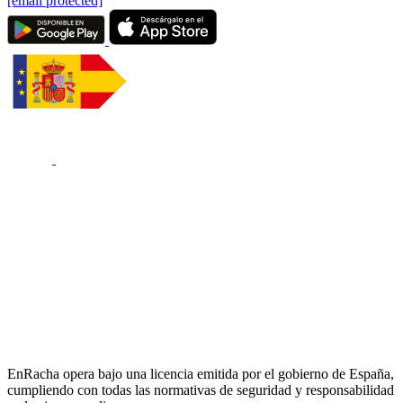
[email protected]
EnRacha opera bajo una licencia emitida por el gobierno de España,
cumpliendo con todas las normativas de seguridad y responsabilidad