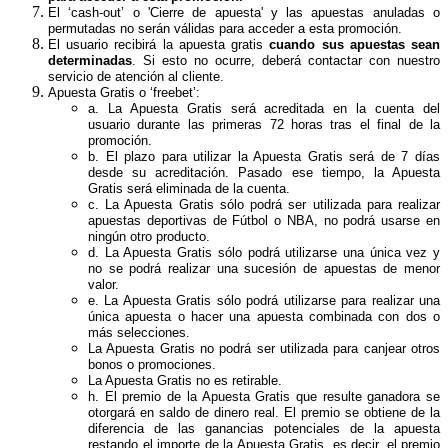
El ‘cash-out’ o 'Cierre de apuesta' y las apuestas anuladas o
permutadas no serán válidas para acceder a esta promoción.
El usuario recibirá la apuesta gratis
cuando sus apuestas sean
determinadas
. Si esto no ocurre, deberá contactar con nuestro
servicio de atención al cliente.
Apuesta Gratis o ‘freebet’:
a. La Apuesta Gratis será acreditada en la cuenta del
usuario durante las primeras 72 horas tras el final de la
promoción.
b. El plazo para utilizar la Apuesta Gratis será de 7 días
desde su acreditación. Pasado ese tiempo, la Apuesta
Gratis será eliminada de la cuenta.
c. La Apuesta Gratis sólo podrá ser utilizada para realizar
apuestas deportivas de Fútbol o NBA, no podrá usarse en
ningún otro producto.
d. La Apuesta Gratis sólo podrá utilizarse una única vez y
no se podrá realizar una sucesión de apuestas de menor
valor.
e. La Apuesta Gratis sólo podrá utilizarse para realizar una
única apuesta o hacer una apuesta combinada con dos o
más selecciones.
La Apuesta Gratis no podrá ser utilizada para canjear otros
bonos o promociones.
La Apuesta Gratis no es retirable.
h. El premio de la Apuesta Gratis que resulte ganadora se
otorgará en saldo de dinero real. El premio se obtiene de la
diferencia de las ganancias potenciales de la apuesta
restando el importe de la Apuesta Gratis, es decir, el premio