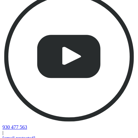
930 477 563
|