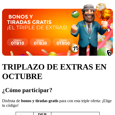
TRIPLAZO DE EXTRAS EN
OCTUBRE
¿Cómo participar?
Disfruta de
bonos y tiradas gratis
para con esta triple oferta: ¡Elige
tu código!
DEP