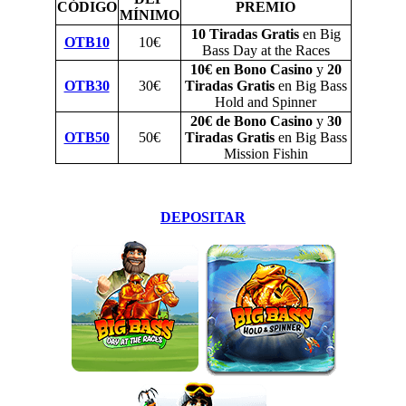
CÓDIGO
PREMIO
MÍNIMO
10 Tiradas Gratis
en
Big
OTB10
10€
Bass Day at the Races
10€ en Bono Casino
y
20
OTB30
30€
Tiradas Gratis
en
Big Bass
Hold and Spinner
20€ de Bono Casino
y
30
OTB50
50€
Tiradas Gratis
en
Big Bass
Mission Fishin
DEPOSITAR