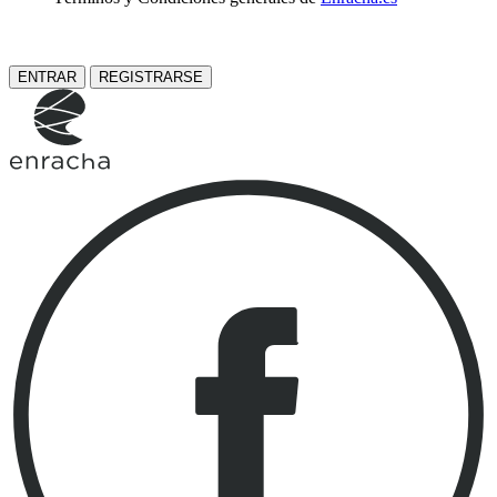
ENTRAR
REGISTRARSE