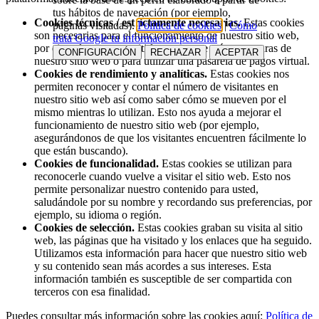
tus hábitos de navegación (por ejemplo,
Cookies técnicas / estrictamente necesarias.
Estas cookies
páginas visitadas).
Política de cookies
|
Cómo
son necesarias para el funcionamiento de nuestro sitio web,
trata Google tu información personal
por ejemplo, para permitirle conectarse a áreas seguras de
CONFIGURACIÓN
RECHAZAR
ACEPTAR
nuestro sitio web o para utilizar una pasarela de pagos virtual.
Cookies de rendimiento y analíticas.
Estas cookies nos
permiten reconocer y contar el número de visitantes en
nuestro sitio web así como saber cómo se mueven por el
mismo mientras lo utilizan. Esto nos ayuda a mejorar el
funcionamiento de nuestro sitio web (por ejemplo,
asegurándonos de que los visitantes encuentren fácilmente lo
que están buscando).
Cookies de funcionalidad.
Estas cookies se utilizan para
reconocerle cuando vuelve a visitar el sitio web. Esto nos
permite personalizar nuestro contenido para usted,
saludándole por su nombre y recordando sus preferencias, por
ejemplo, su idioma o región.
Cookies de selección.
Estas cookies graban su visita al sitio
web, las páginas que ha visitado y los enlaces que ha seguido.
Utilizamos esta información para hacer que nuestro sitio web
y su contenido sean más acordes a sus intereses. Esta
información también es susceptible de ser compartida con
terceros con esa finalidad.
Puedes consultar más información sobre las cookies aquí:
Política de