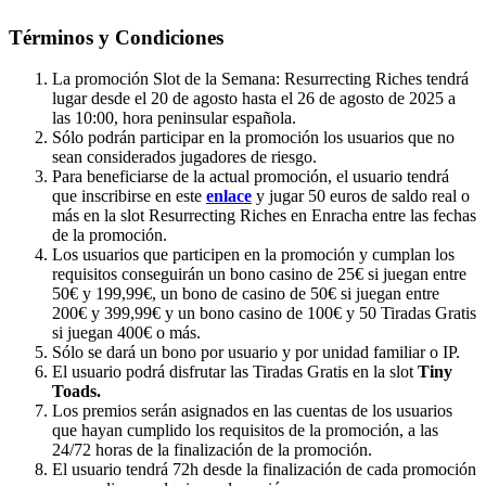
Términos y Condiciones
La promoción Slot de la Semana: Resurrecting Riches tendrá
lugar desde el 20 de agosto hasta el 26 de agosto de 2025 a
las 10:00, hora peninsular española.
Sólo podrán participar en la promoción los usuarios que no
sean considerados jugadores de riesgo.
Para beneficiarse de la actual promoción, el usuario tendrá
que inscribirse en este
enlace
y jugar 50 euros de saldo real o
más en la slot Resurrecting Riches en Enracha entre las fechas
de la promoción.
Los usuarios que participen en la promoción y cumplan los
requisitos conseguirán un bono casino de 25€ si juegan entre
50€ y 199,99€, un bono de casino de 50€ si juegan entre
200€ y 399,99€ y un bono casino de 100€ y 50 Tiradas Gratis
si juegan 400€ o más.
Sólo se dará un bono por usuario y por unidad familiar o IP.
El usuario podrá disfrutar las Tiradas Gratis en la slot
Tiny
Toads
.
Los premios serán asignados en las cuentas de los usuarios
que hayan cumplido los requisitos de la promoción, a las
24/72 horas de la finalización de la promoción.
El usuario tendrá 72h desde la finalización de cada promoción