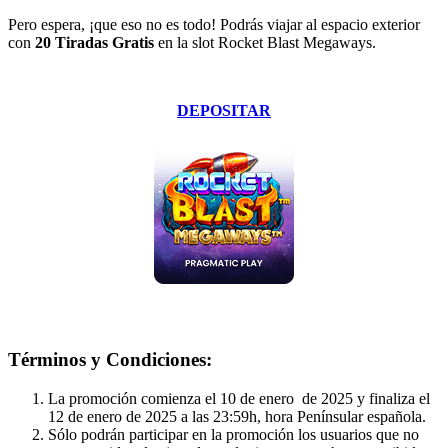
Pero espera, ¡que eso no es todo! Podrás viajar al espacio exterior
con
20 Tiradas Gratis
en la slot Rocket Blast Megaways.
DEPOSITAR
Términos y Condiciones:
La promoción comienza el 10 de enero de 2025 y finaliza el
12 de enero de 2025 a las 23:59h, hora Penínsular española.
Sólo podrán participar en la promoción los usuarios que no