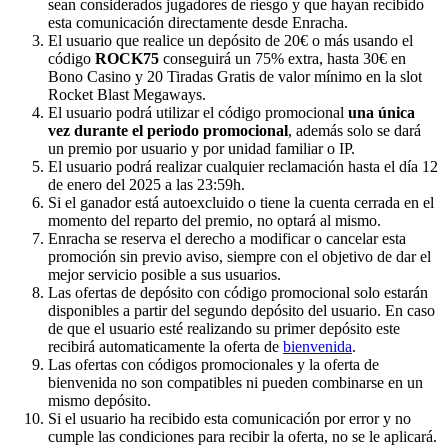
sean considerados jugadores de riesgo y que hayan recibido
esta comunicación directamente desde Enracha.
El usuario que realice un depósito de 20€ o más usando el
código
ROCK75
conseguirá un 75% extra, hasta 30€ en
Bono Casino y 20 Tiradas Gratis de valor mínimo en la slot
Rocket Blast Megaways.
El usuario podrá utilizar el código promocional
una única
vez durante el periodo promocional
, además solo se dará
un premio por usuario y por unidad familiar o IP.
El usuario podrá realizar cualquier reclamación hasta el día 12
de enero del 2025 a las 23:59h.
Si el ganador está autoexcluido o tiene la cuenta cerrada en el
momento del reparto del premio, no optará al mismo.
Enracha se reserva el derecho a modificar o cancelar esta
promoción sin previo aviso, siempre con el objetivo de dar el
mejor servicio posible a sus usuarios.
Las ofertas de depósito con código promocional solo estarán
disponibles a partir del segundo depósito del usuario. En caso
de que el usuario esté realizando su primer depósito este
recibirá automaticamente la oferta de
bienvenida
.
Las ofertas con códigos promocionales y la oferta de
bienvenida no son compatibles ni pueden combinarse en un
mismo depósito.
Si el usuario ha recibido esta comunicación por error y no
cumple las condiciones para recibir la oferta, no se le aplicará.