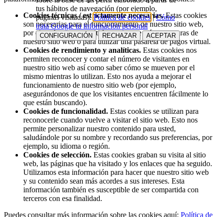
tus hábitos de navegación (por ejemplo,
Cookies técnicas / estrictamente necesarias.
Estas cookies
páginas visitadas).
Política de cookies
|
Cómo
son necesarias para el funcionamiento de nuestro sitio web,
trata Google tu información personal
por ejemplo, para permitirle conectarse a áreas seguras de
CONFIGURACIÓN
RECHAZAR
ACEPTAR
nuestro sitio web o para utilizar una pasarela de pagos virtual.
Cookies de rendimiento y analíticas.
Estas cookies nos
permiten reconocer y contar el número de visitantes en
nuestro sitio web así como saber cómo se mueven por el
mismo mientras lo utilizan. Esto nos ayuda a mejorar el
funcionamiento de nuestro sitio web (por ejemplo,
asegurándonos de que los visitantes encuentren fácilmente lo
que están buscando).
Cookies de funcionalidad.
Estas cookies se utilizan para
reconocerle cuando vuelve a visitar el sitio web. Esto nos
permite personalizar nuestro contenido para usted,
saludándole por su nombre y recordando sus preferencias, por
ejemplo, su idioma o región.
Cookies de selección.
Estas cookies graban su visita al sitio
web, las páginas que ha visitado y los enlaces que ha seguido.
Utilizamos esta información para hacer que nuestro sitio web
y su contenido sean más acordes a sus intereses. Esta
información también es susceptible de ser compartida con
terceros con esa finalidad.
Puedes consultar más información sobre las cookies aquí:
Política de