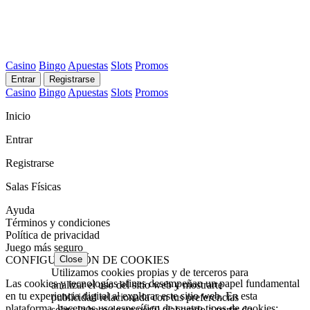
Casino
Bingo
Apuestas
Slots
Promos
Entrar
Registrarse
Casino
Bingo
Apuestas
Slots
Promos
Inicio
Entrar
Registrarse
Salas Físicas
Ayuda
Términos y condiciones
Política de privacidad
Juego más seguro
CONFIGURACIÓN DE COOKIES
Close
Utilizamos cookies propias y de terceros para
Las cookies y tecnologías afines desempeñan un papel fundamental
analizar el uso del sitio web y mostrarte
en tu experiencia digital al explorar este sitio web. En esta
publicidad relacionada con tus preferencias
plataforma, hacemos uso específico de cuatro tipos de cookies:
sobre la base de un perfil elaborado a partir de