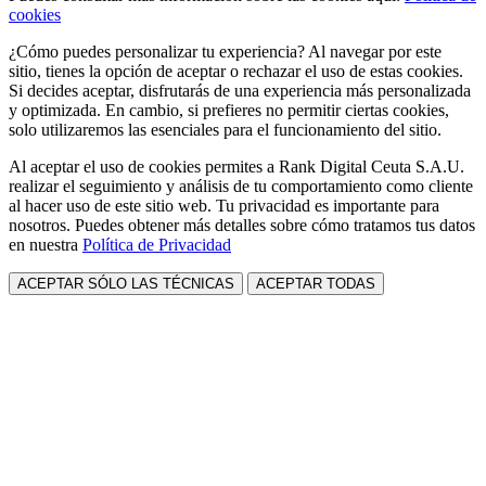
cookies
¿Cómo puedes personalizar tu experiencia? Al navegar por este
sitio, tienes la opción de aceptar o rechazar el uso de estas cookies.
Si decides aceptar, disfrutarás de una experiencia más personalizada
y optimizada. En cambio, si prefieres no permitir ciertas cookies,
solo utilizaremos las esenciales para el funcionamiento del sitio.
Al aceptar el uso de cookies permites a Rank Digital Ceuta S.A.U.
realizar el seguimiento y análisis de tu comportamiento como cliente
al hacer uso de este sitio web. Tu privacidad es importante para
nosotros. Puedes obtener más detalles sobre cómo tratamos tus datos
en nuestra
Política de Privacidad
ACEPTAR SÓLO LAS TÉCNICAS
ACEPTAR TODAS