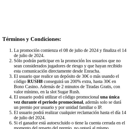
Términos y Condiciones:
La promoción comienza el 08 de julio de 2024 y finaliza el 14
de julio de 2024.
Sólo podrán participar en la promoción los usuarios que no
sean considerados jugadores de riesgo y que hayan recibido
esta comunicación directamente desde Enracha.
El usuario que realice un depósito de 30€ o más usando el
código
RUSH8
conseguirá un 200% extra, hasta 30€ en
Bono Casino. Además de 2 minutos de Tiradas Gratis, con
valor mínimo, en la slot Sugar Rush.
El usuario podrá utilizar el código promocional
una única
vez durante el periodo promocional
, además solo se dará
un premio por usuario y por unidad familiar o IP.
El usuario podrá realizar cualquier reclamación hasta el día 14
de julio del 2024.
Si el ganador está autoexcluido o tiene la cuenta cerrada en el
momento del reparto del premio, no optará al mismo.