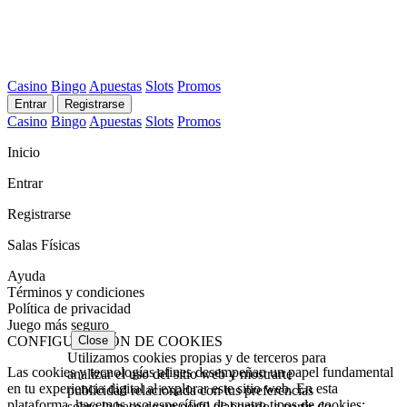
Casino
Bingo
Apuestas
Slots
Promos
Entrar
Registrarse
Casino
Bingo
Apuestas
Slots
Promos
Inicio
Entrar
Registrarse
Salas Físicas
Ayuda
Términos y condiciones
Política de privacidad
Juego más seguro
CONFIGURACIÓN DE COOKIES
Close
Utilizamos cookies propias y de terceros para
Las cookies y tecnologías afines desempeñan un papel fundamental
analizar el uso del sitio web y mostrarte
en tu experiencia digital al explorar este sitio web. En esta
publicidad relacionada con tus preferencias
plataforma, hacemos uso específico de cuatro tipos de cookies:
sobre la base de un perfil elaborado a partir de