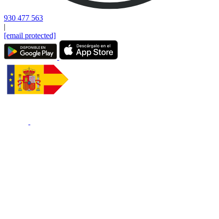
930 477 563
|
[email protected]