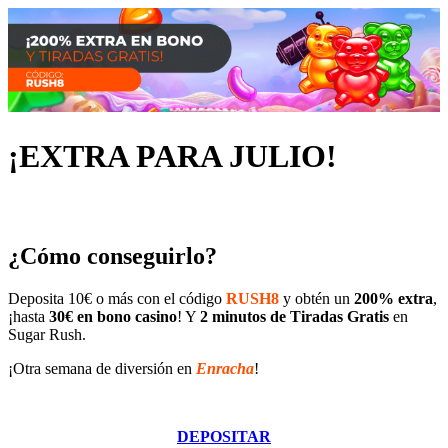
¡EXTRA PARA JULIO!
¿Cómo conseguirlo?
Deposita 10€ o más con el código
RUSH8
y obtén un
200% extra
,
¡hasta
30€ en bono casino
! Y
2 minutos de Tiradas Gratis
en
Sugar Rush
.
¡Otra semana de diversión en
Enracha
!
DEPOSITAR