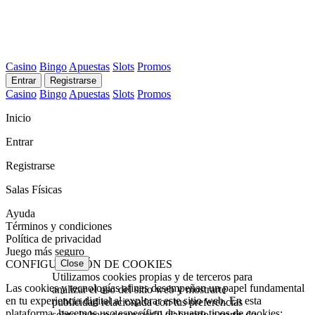
Casino
Bingo
Apuestas
Slots
Promos
Entrar
Registrarse
Casino
Bingo
Apuestas
Slots
Promos
Inicio
Entrar
Registrarse
Salas Físicas
Ayuda
Términos y condiciones
Política de privacidad
Juego más seguro
CONFIGURACIÓN DE COOKIES
Close
Utilizamos cookies propias y de terceros para
Las cookies y tecnologías afines desempeñan un papel fundamental
analizar el uso del sitio web y mostrarte
en tu experiencia digital al explorar este sitio web. En esta
publicidad relacionada con tus preferencias
plataforma, hacemos uso específico de cuatro tipos de cookies:
sobre la base de un perfil elaborado a partir de