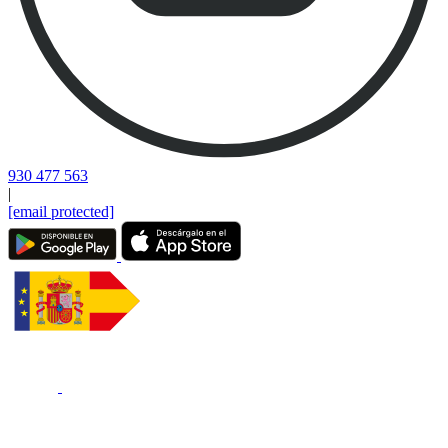
930 477 563
|
[email protected]