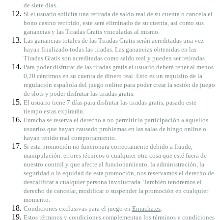
de siete días.
Si el usuario solicita una retirada de saldo real de su cuenta o cancela el
bono casino recibido, este será eliminado de su cuenta, así como sus
ganancias y las Tiradas Gratis vinculadas al mismo.
Las ganancias totales de las Tiradas Gratis serán acreditadas una vez
hayan finalizado todas las tiradas. Las ganancias obtenidas en las
Tiradas Gratis son acreditadas como saldo real y pueden ser retiradas
Para poder disfrutar de las tiradas gratis el usuario deberá tener al menos
0,20 céntimos en su cuenta de dinero real. Esto es un requisito de la
regulación española del juego online para poder crear la sesión de juego
de slots y poder disfrutar las tiradas gratis.
El usuario tiene 7 días para disfrutar las tiradas gratis, pasado este
tiempo estas expirarán.
Enracha se reserva el derecho a no permitir la participación a aquellos
usuarios que hayan causado problemas en las salas de bingo online o
hayan tenido mal comportamiento.
Si esta promoción no funcionara correctamente debido a fraude,
manipulación, errores técnicos o cualquier otra cosa que esté fuera de
nuestro control y que afecte al funcionamiento, la administración, la
seguridad o la equidad de esta promoción, nos reservamos el derecho de
descalificar a cualquier persona involucrada. También tendremos el
derecho de cancelar, modificar o suspender la promoción en cualquier
momento.
Condiciones exclusivas para el juego en
Enracha.es
.
Estos términos y condiciones complementan los términos y condiciones