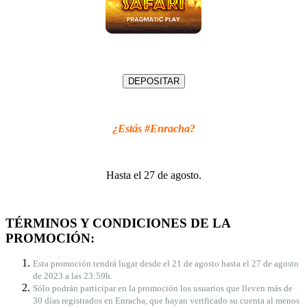
DEPOSITAR
¿Estás #Enracha?
Hasta el 27 de agosto.
TÉRMINOS Y CONDICIONES DE LA
PROMOCIÓN:
Esta promoción tendrá lugar desde el 21 de agosto hasta el 27 de agosto
de 2023 a las 23:59h.
Sólo podrán participar en la promoción los usuarios que lleven más de
30 días registrados en Enracha, que hayan verificado su cuenta al menos