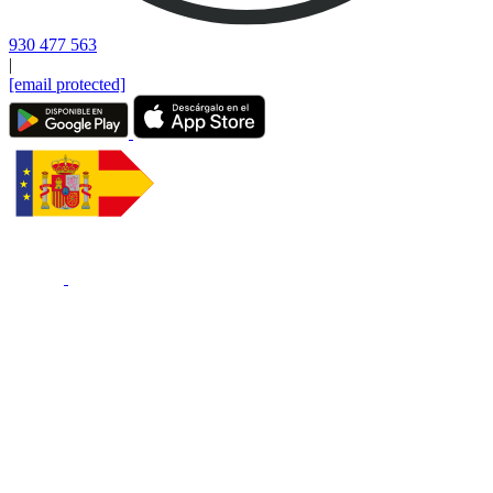
930 477 563
|
[email protected]