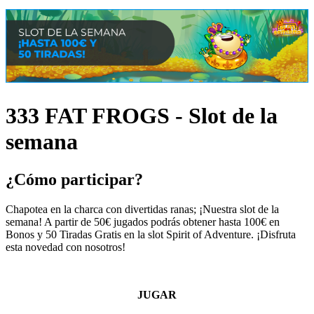
333 FAT FROGS - Slot de la
semana
¿Cómo participar?
Chapotea en la charca con divertidas ranas; ¡Nuestra slot de la
semana! A partir de 50€ jugados podrás obtener hasta 100€ en
Bonos y 50 Tiradas Gratis en la slot
Spirit of Adventure
. ¡Disfruta
esta novedad con nosotros!
JUGAR