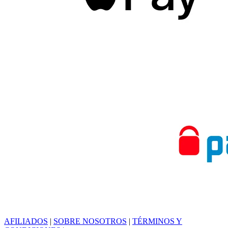
AFILIADOS
|
SOBRE NOSOTROS
|
TÉRMINOS Y