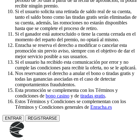
periodo de 30 días a partir de la fecha de aprobación, ni podrá
recibir ningún premio.
Si el usuario solicita una retirada de saldo real de su cuenta,
tanto el saldo bono como las tiradas gratis serán eliminadas de
su cuenta, además, las romociones no estarán disponibles
hasta que se complete el proceso de retiro.
Si el ganador está autoexcluido o tiene la cuenta cerrada en el
momento del reparto del premio, no optará al mismo.
Enracha se reserva el derecho a modificar o cancelar esta
promoción sin previo aviso, siempre con el objetivo de dar el
mejor servicio posible a sus usuarios.
Si el usuario ha recibido esta comunicación por error y no
cumple las condiciones para recibir la oferta, no se le aplicará.
Nos reservamos el derecho a anular el bono o tiradas gratis y
todas las ganancias asociadas en el caso de detectar
comportamientos fraudulentos.
Esta promoción se complementa con los Términos y
condiciones de
bono casino
y de
tiradas gratis
.
Estos Términos y Condiciones se complementan con los
Términos y Condiciones generales de
Enracha.es
ENTRAR
REGISTRARSE