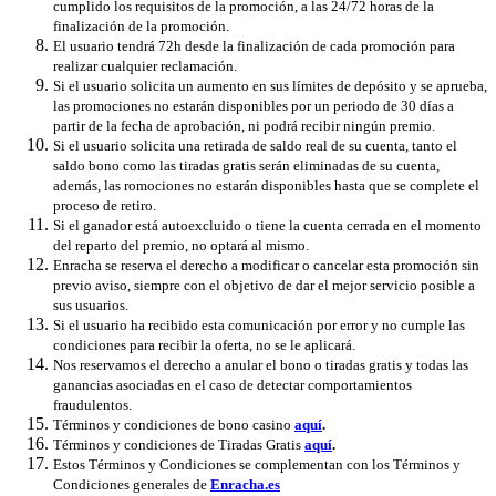
cumplido los requisitos de la promoción, a las 24/72 horas de la
finalización de la promoción.
El usuario tendrá 72h desde la finalización de cada promoción para
realizar cualquier reclamación.
Si el usuario solicita un aumento en sus límites de depósito y se aprueba,
las promociones no estarán disponibles por un periodo de 30 días a
partir de la fecha de aprobación, ni podrá recibir ningún premio.
Si el usuario solicita una retirada de saldo real de su cuenta, tanto el
saldo bono como las tiradas gratis serán eliminadas de su cuenta,
además, las romociones no estarán disponibles hasta que se complete el
proceso de retiro.
Si el ganador está autoexcluido o tiene la cuenta cerrada en el momento
del reparto del premio, no optará al mismo.
Enracha se reserva el derecho a modificar o cancelar esta promoción sin
previo aviso, siempre con el objetivo de dar el mejor servicio posible a
sus usuarios.
Si el usuario ha recibido esta comunicación por error y no cumple las
condiciones para recibir la oferta, no se le aplicará.
Nos reservamos el derecho a anular el bono o tiradas gratis y todas las
ganancias asociadas en el caso de detectar comportamientos
fraudulentos.
Términos y condiciones de bono casino
aquí
.
Términos y condiciones de Tiradas Gratis
aquí
.
Estos Términos y Condiciones se complementan con los Términos y
Condiciones generales de
Enracha.es