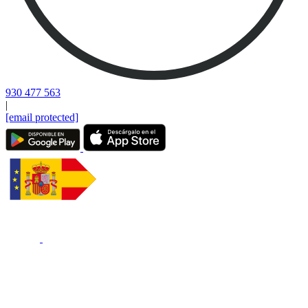
930 477 563
|
[email protected]