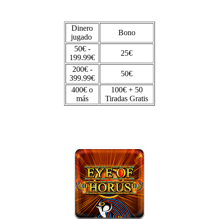
Dinero
Bono
jugado
50€ -
25€
199.99€
200€ -
50€
399.99€
400€ o
100€ + 50
más
Tiradas Gratis