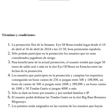
Términos y condiciones:
La promoción Slot de la Semana: Eye Of Horus tendrá lugar desde el 10
de abril al 16 de abril de 2024 a las 23:59, hora peninsular española.
Sólo podrán participar en la promoción los usuarios que no sean
considerados jugadores de riesgo.
Para beneficiarse de la actual promoción, el usuario tendrá que jugar 50
euros de saldo real o más en la slot Eye Of Horus en Enracha entre las
fechas de la promoción.
Los usuarios que participen en la promoción y cumplan los requisitos
conseguirán un bono casino de 25€ si juegan entre 50€ y 199,99€, un
bono de casino de 50€ si juegan entre 200€ y 399,99€ y un bono casino
de 100€ y 50 Tiradas Gratis si juegan 400€ o más.
Sólo se dará un bono por usuario y por unidad familiar o IP.
El usuario podrá disfrutar las Tiradas Gratis en la slot Big Bass Bonanza
Megaways.
Los premios serán asignados en las cuentas de los usuarios que hayan