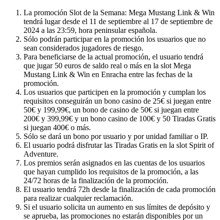
La promoción Slot de la Semana: Mega Mustang Link & Win
tendrá lugar desde el 11 de septiembre al 17 de septiembre de
2024 a las 23:59, hora peninsular española.
Sólo podrán participar en la promoción los usuarios que no
sean considerados jugadores de riesgo.
Para beneficiarse de la actual promoción, el usuario tendrá
que jugar 50 euros de saldo real o más en la slot Mega
Mustang Link & Win en Enracha entre las fechas de la
promoción.
Los usuarios que participen en la promoción y cumplan los
requisitos conseguirán un bono casino de 25€ si juegan entre
50€ y 199,99€, un bono de casino de 50€ si juegan entre
200€ y 399,99€ y un bono casino de 100€ y 50 Tiradas Gratis
si juegan 400€ o más.
Sólo se dará un bono por usuario y por unidad familiar o IP.
El usuario podrá disfrutar las Tiradas Gratis en la slot Spirit of
Adventure.
Los premios serán asignados en las cuentas de los usuarios
que hayan cumplido los requisitos de la promoción, a las
24/72 horas de la finalización de la promoción.
El usuario tendrá 72h desde la finalización de cada promoción
para realizar cualquier reclamación.
Si el usuario solicita un aumento en sus límites de depósito y
se aprueba, las promociones no estarán disponibles por un