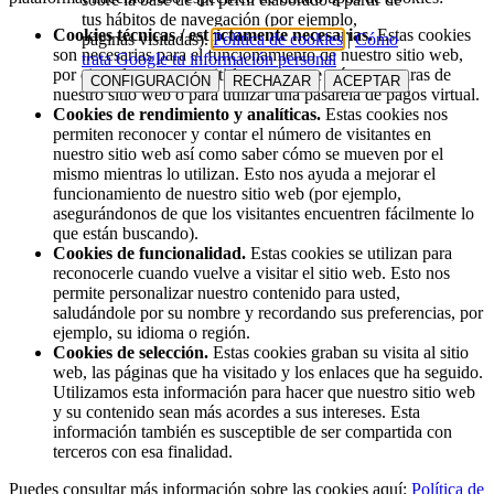
tus hábitos de navegación (por ejemplo,
Cookies técnicas / estrictamente necesarias.
Estas cookies
páginas visitadas).
Política de cookies
|
Cómo
son necesarias para el funcionamiento de nuestro sitio web,
trata Google tu información personal
por ejemplo, para permitirle conectarse a áreas seguras de
CONFIGURACIÓN
RECHAZAR
ACEPTAR
nuestro sitio web o para utilizar una pasarela de pagos virtual.
Cookies de rendimiento y analíticas.
Estas cookies nos
permiten reconocer y contar el número de visitantes en
nuestro sitio web así como saber cómo se mueven por el
mismo mientras lo utilizan. Esto nos ayuda a mejorar el
funcionamiento de nuestro sitio web (por ejemplo,
asegurándonos de que los visitantes encuentren fácilmente lo
que están buscando).
Cookies de funcionalidad.
Estas cookies se utilizan para
reconocerle cuando vuelve a visitar el sitio web. Esto nos
permite personalizar nuestro contenido para usted,
saludándole por su nombre y recordando sus preferencias, por
ejemplo, su idioma o región.
Cookies de selección.
Estas cookies graban su visita al sitio
web, las páginas que ha visitado y los enlaces que ha seguido.
Utilizamos esta información para hacer que nuestro sitio web
y su contenido sean más acordes a sus intereses. Esta
información también es susceptible de ser compartida con
terceros con esa finalidad.
Puedes consultar más información sobre las cookies aquí:
Política de