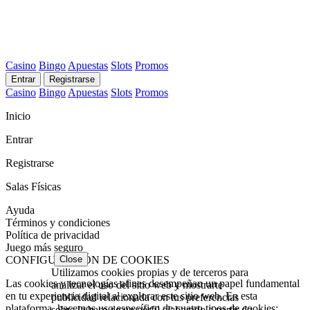
Casino
Bingo
Apuestas
Slots
Promos
Entrar
Registrarse
Casino
Bingo
Apuestas
Slots
Promos
Inicio
Entrar
Registrarse
Salas Físicas
Ayuda
Términos y condiciones
Política de privacidad
Juego más seguro
CONFIGURACIÓN DE COOKIES
Close
Utilizamos cookies propias y de terceros para
Las cookies y tecnologías afines desempeñan un papel fundamental
analizar el uso del sitio web y mostrarte
en tu experiencia digital al explorar este sitio web. En esta
publicidad relacionada con tus preferencias
plataforma, hacemos uso específico de cuatro tipos de cookies:
sobre la base de un perfil elaborado a partir de