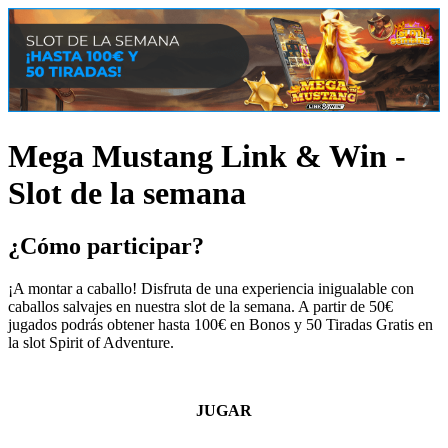
Mega Mustang Link & Win -
Slot de la semana
¿Cómo participar?
¡A montar a caballo! Disfruta de una experiencia inigualable con
caballos salvajes en nuestra slot de la semana. A partir de 50€
jugados podrás obtener hasta 100€ en Bonos y 50 Tiradas Gratis en
la slot
Spirit of Adventure
.
JUGAR